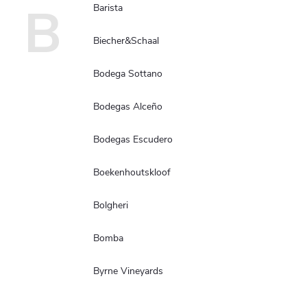
B
Barista
Biecher&Schaal
Bodega Sottano
Bodegas Alceño
Bodegas Escudero
Boekenhoutskloof
Bolgheri
Bomba
Byrne Vineyards