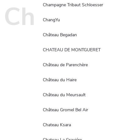
Ch
Champagne Tribaut Schloesser
ChangYu
Château Begadan
CHATEAU DE MONTGUERET
Château de Parenchère
Château du Haire
Château du Meursault
Château Gromel Bel Air
Chateau Ksara
Chateau La Graviére