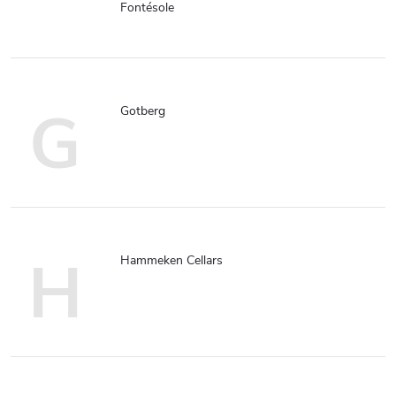
Fontésole
G
Gotberg
H
Hammeken Cellars