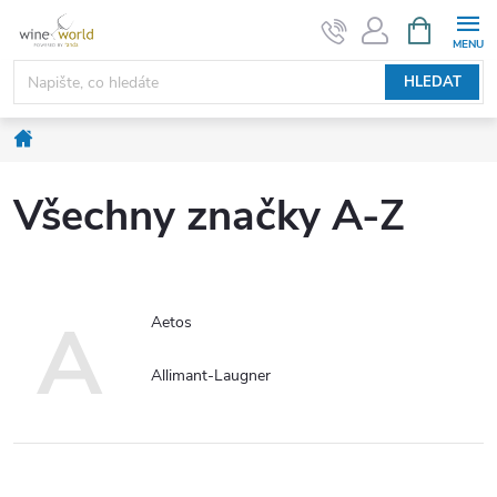
Přejít
NÁKUPNÍ
KOŠÍK
na
obsah
HLEDAT
Domů
Všechny značky A-Z
A
Aetos
Allimant-Laugner