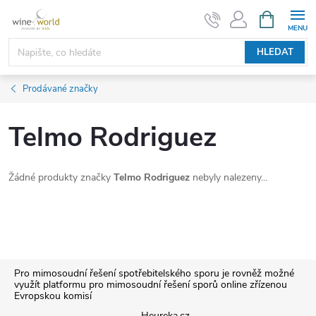
Přejít
NÁKUPNÍ
KOŠÍK
na
obsah
HLEDAT
Prodávané značky
Telmo Rodriguez
Žádné produkty značky
Telmo Rodriguez
nebyly nalezeny...
Z
Pro mimosoudní řešení spotřebitelského sporu je rovněž možné
využít platformu pro mimosoudní řešení sporů online zřízenou
Evropskou komisí
á
Heureka.cz