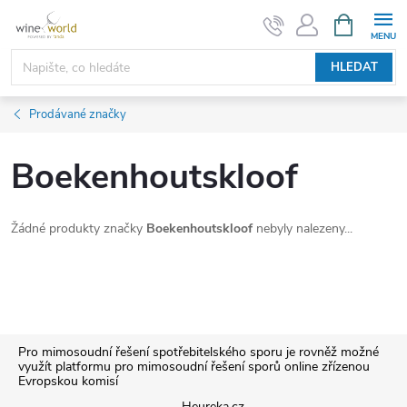
Přejít
NÁKUPNÍ
KOŠÍK
na
obsah
HLEDAT
Prodávané značky
Boekenhoutskloof
Žádné produkty značky
Boekenhoutskloof
nebyly nalezeny...
Z
Pro mimosoudní řešení spotřebitelského sporu je rovněž možné
využít platformu pro mimosoudní řešení sporů online zřízenou
Evropskou komisí
á
Heureka.cz