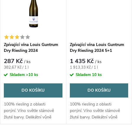
ů
bylin. V chuti příjemně
ů
vybalancovaný cukr s vyšší
kyselinkou nabízející tóny
zelených jablek citrusů a
ananasu. Středně dlouhý svěží
závěr.
Zpívající vína Louis Guntrum
Zpívající vína Louis Guntrum
Dry Riesling 2024
Dry Riesling 2024 5+1
287 Kč
1 435 Kč
/ ks
/ ks
Měrná
Měrná
382,67 Kč / 1 l
1 913,33 Kč / 1 l
cena:
cena:
Skladem
>10 ks
Skladem
10 ks
DO KOŠÍKU
DO KOŠÍKU
100% riesling z oblasti
100% riesling z oblasti
porýní.
Víno světle slámově
porýní.
Víno světle slámově
žluté barvy. Delikátní vůně
žluté barvy. Delikátní vůně
bílých broskví, meruněk a
bílých broskví, meruněk a
šťavnatých hrušek. Působivá
šťavnatých hrušek. Působivá