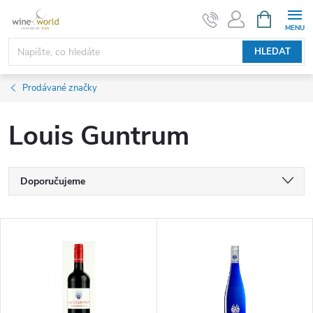
Přejít
NÁKUPNÍ
KOŠÍK
na
obsah
HLEDAT
Prodávané značky
Louis Guntrum
Ř
Doporučujeme
a
Nejlevnější
V
Nejdražší
z
ý
Nejprodávanější
e
p
Abecedně