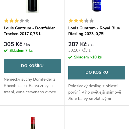
n
i
í
s
Louis Guntrum - Dornfelder
Louis Guntrum - Royal Blue
p
Trocken 2017 0,75 L
Riesling 2023, 0,75l
p
r
305 Kč
287 Kč
/ ks
/ ks
r
Měrná
382,67 Kč / 1 l
Skladem
7 ks
cena:
o
Skladem
>10 ks
o
DO KOŠÍKU
d
DO KOŠÍKU
d
Nemecky suchy Dornfelder z
u
Rheinhessen. Barva zralych
Polosladký riesling z oblasti
tresni, vune cerveneho ovoce.
u
porýní.
Víno světlejší slámově
Vyvazena chut s jemnymi
žluté barvy se zlatavými
k
taniny a vyraznym suchym
odlesky. Aroma vína je středně
k
zaverem.
intenzivní připomínající zralé
t
broskve a rybízový džem
t
s lehkou stopou sušených