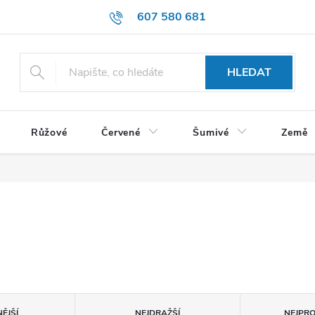
607 580 681
HLEDAT
Růžové
Červené
Šumivé
Země
ĚJŠÍ
NEJDRAŽŠÍ
NEJPR