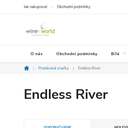
Přejít
Jak nakupovat
Obchodní podmínky
na
obsah
O nás
Obchodní podmínky
Bílé
Prodávané značky
Endless River
Domů
Endless River
Ř
DOPORUČUJEME
NEJLEVN