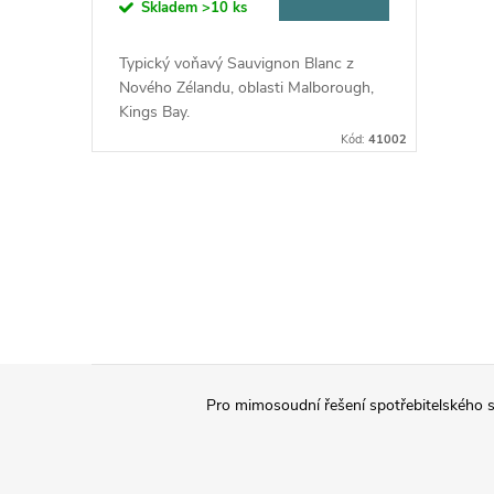
o
Skladem
>10 ks
u
d
Typický voňavý Sauvignon Blanc z
k
Nového Zélandu, oblasti Malborough,
u
Kings Bay.
t
Kód:
41002
k
ů
t
O
v
ů
l
á
Z
d
Pro mimosoudní řešení spotřebitelského s
á
a