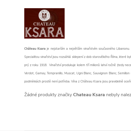
Château Ksara
je nejstarším a největším vinařstvím současného Libanonu. 
Specialitou vinařství jsou rozsáhlá sklepení z dob starověkého Říma, které byl
prý z roku 1918. Vinařství produkuje kolem tří milionů lahví ročně (tedy ne
Verdot, Gamay, Tempranillo, Muscat, Ugni Blanc, Sauvignon Blanc, Semillon 
podmínkách prostě není potřeba. Vína z Château Ksara jsou pravidelně oceň
Žádné produkty značky
Chateau Ksara
nebyly nalez