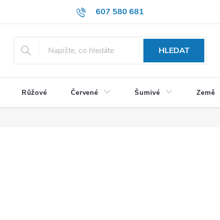
607 580 681
HLEDAT
Růžové
Červené
Šumivé
Země