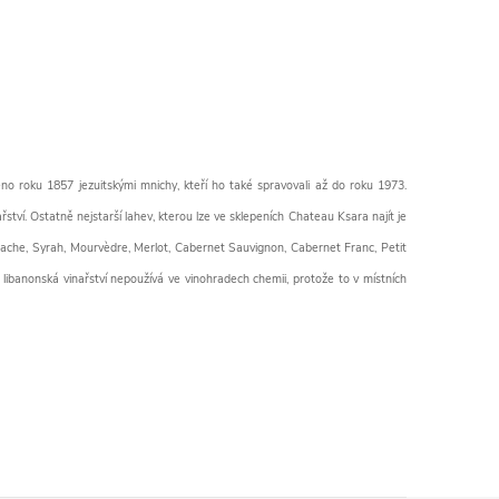
o roku 1857 jezuitskými mnichy, kteří ho také spravovali až do roku 1973.
řství. Ostatně nejstarší lahev, kterou lze ve sklepeních Chateau Ksara najít je
renache, Syrah, Mourvèdre, Merlot, Cabernet Sauvignon, Cabernet Franc, Petit
libanonská vinařství nepoužívá ve vinohradech chemii, protože to v místních