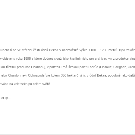
Nachází se ve střední části údolí Bekaa v nadmožské výšce 1100 – 1200 metrů. Bylo založen
y objeveny roku 1898 a které dodnes slouží jako kvalitní místo pro archivaci vín z produkce vina
celou třetinu produkce Libanonu), v portfoliu má širokou paletu odrůd (Cinsault, Carignan, G
nebo Chardonnay). Obhospodařuje kolem 350 hektarů vinic v údolí Bekaa, podobně jako další 
ována na veletrzích po celém světě.
eny...