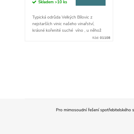
o
Skladem
>10 ks
u
d
Typická odrůda Velkých Bílovic z
k
nejstarších vinic našeho vinařství,
u
krásné kořenité suché víno , u něhož
jsme dbali na zachování odrůdového
t
Kód:
01108
charakteru .
k
ů
t
O
v
ů
l
á
Z
d
Pro mimosoudní řešení spotřebitelského s
á
a