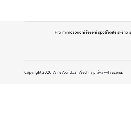
Z
Pro mimosoudní řešení spotřebitelského s
á
p
a
Copyright 2026
WineWorld.cz
. Všechna práva vyhrazena.
t
í