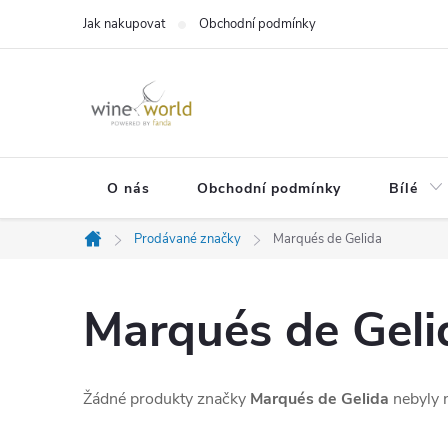
Přejít
Jak nakupovat
Obchodní podmínky
na
obsah
O nás
Obchodní podmínky
Bílé
Prodávané značky
Marqués de Gelida
Domů
Marqués de Geli
Žádné produkty značky
Marqués de Gelida
nebyly n