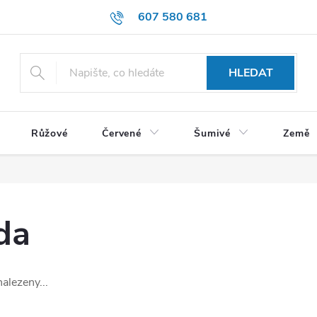
607 580 681
HLEDAT
Růžové
Červené
Šumivé
Země
da
alezeny...