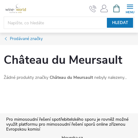
Přejít
NÁKUPNÍ
KOŠÍK
na
obsah
HLEDAT
Prodávané značky
Château du Meursault
Žádné produkty značky
Château du Meursault
nebyly nalezeny...
Z
Pro mimosoudní řešení spotřebitelského sporu je rovněž možné
využít platformu pro mimosoudní řešení sporů online zřízenou
Evropskou komisí
á
Heureka.cz