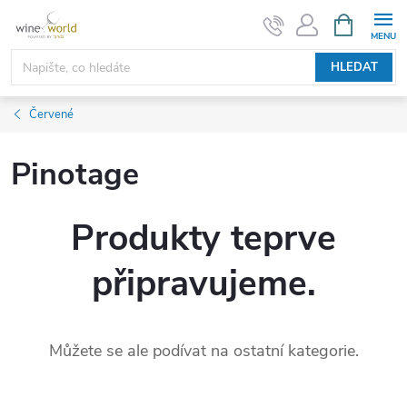
Přejít
NÁKUPNÍ
KOŠÍK
na
obsah
HLEDAT
Červené
Pinotage
Produkty teprve
připravujeme.
Můžete se ale podívat na ostatní kategorie.