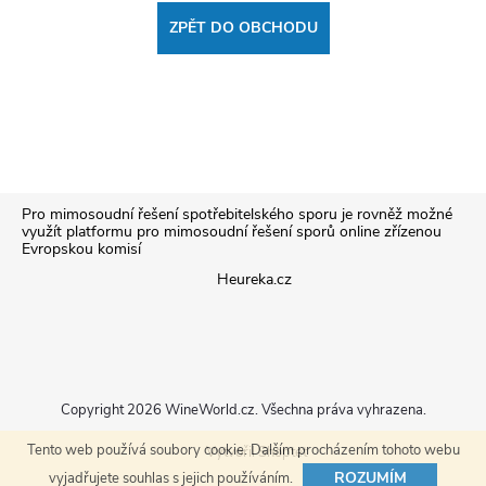
ZPĚT DO OBCHODU
Z
Pro mimosoudní řešení spotřebitelského sporu je rovněž možné
využít platformu pro mimosoudní řešení sporů online zřízenou
Evropskou komisí
á
Heureka.cz
p
a
Copyright 2026
WineWorld.cz
. Všechna práva vyhrazena.
t
Tento web používá soubory cookie. Dalším procházením tohoto webu
Vytvořil Shoptet
ROZUMÍM
vyjadřujete souhlas s jejich používáním.