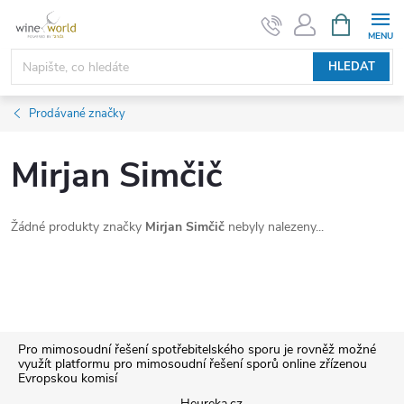
Přejít
NÁKUPNÍ
KOŠÍK
na
obsah
HLEDAT
Prodávané značky
Mirjan Simčič
Žádné produkty značky
Mirjan Simčič
nebyly nalezeny...
Z
Pro mimosoudní řešení spotřebitelského sporu je rovněž možné
využít platformu pro mimosoudní řešení sporů online zřízenou
Evropskou komisí
á
Heureka.cz