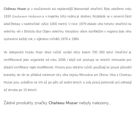
Ch
â
teau Musar
je v současnosti asi nejslavnější libanonské vinařství. Bylo založeno roku
1930
Gastonem Hošarem
a v majetku této rodiny je dodnes. Rozkládá se v severní části
údolí Bekaa v nadmořské výšce 1000 metrů. V roce 1979 získalo víno tohoto vinařství na
veletrhu vín v Bristolu titul Objev veletrhu. Navzdory všem konfliktům v regionu bylo víno
vystaveno každý rok, s výjimkou ročníků 1976 a 1984.
Ve sklepeních hradu Mzar dnes ročně vyrábí něco kolem 700 000 lahví. Vinařství je
certifikované jako organické od roku 2006, i když své postupy ve vinicích nemuselo pro
získání certifikace nijak modifikovat. Hrozny jsou sbírány ručně, používají se pouze původní
kvasinky, do vín se přidává minimum síry, vína nejsou filtrována ani čiřena. Vína z Chateau
Musar jsou uváděna na trh až po pěti až sedmi letech a svůj pravý potenciál prý odhalují
až zhruba po 15 letech.
Žádné produkty značky
Chateau Musar
nebyly nalezeny...