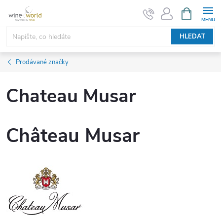
Přejít
NÁKUPNÍ
KOŠÍK
na
obsah
HLEDAT
Prodávané značky
Chateau Musar
Château Musar