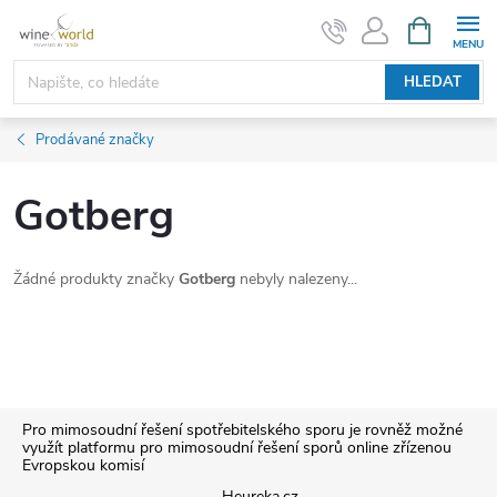
Přejít
NÁKUPNÍ
KOŠÍK
na
obsah
HLEDAT
Prodávané značky
Gotberg
Žádné produkty značky
Gotberg
nebyly nalezeny...
Z
Pro mimosoudní řešení spotřebitelského sporu je rovněž možné
využít platformu pro mimosoudní řešení sporů online zřízenou
Evropskou komisí
á
Heureka.cz