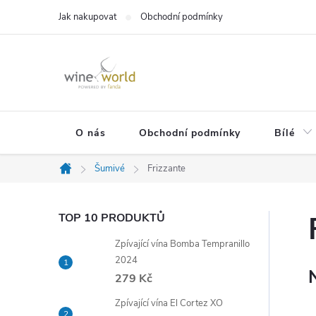
Přejít
Jak nakupovat
Obchodní podmínky
na
obsah
O nás
Obchodní podmínky
Bílé
Šumivé
Frizzante
Domů
P
TOP 10 PRODUKTŮ
Zpívající vína Bomba Tempranillo
o
2024
279 Kč
s
Zpívající vína El Cortez XO