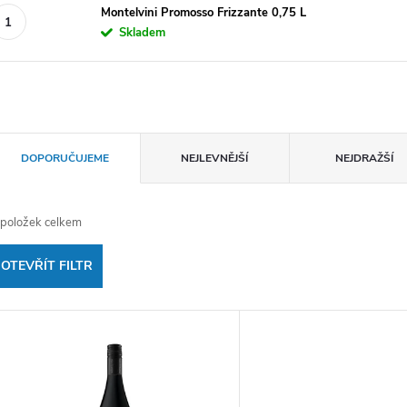
Montelvini Promosso Frizzante 0,75 L
Skladem
Ř
DOPORUČUJEME
NEJLEVNĚJŠÍ
NEJDRAŽŠÍ
a
položek celkem
z
OTEVŘÍT FILTR
e
V
n
ý