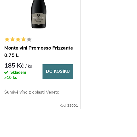
p
p
r
s
o
p
d
Montelvini Promosso Frizzante
0,75 L
r
u
185 Kč
/ ks
DO KOŠÍKU
Skladem
o
k
>10 ks
d
Šumivé víno z oblasti Veneto
t
Kód:
22001
u
ů
k
O