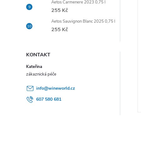
Aetos Carmenere 2023 0,75 l
e
255 Kč
i
l
Aetos Sauvignon Blanc 2025 0,75 l
255 Kč
KONTAKT
Kateřina
info
@
wineworld.cz
607 580 681