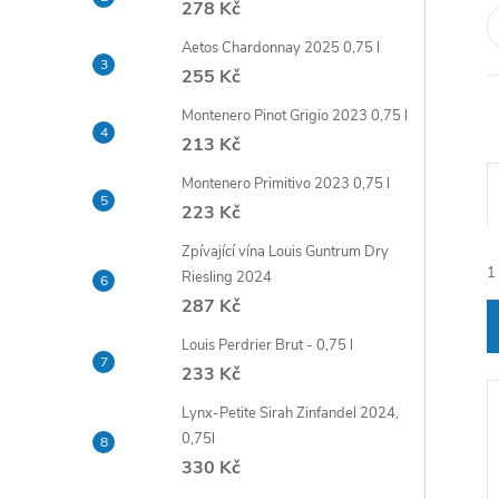
278 Kč
t
Aetos Chardonnay 2025 0,75 l
r
255 Kč
Montenero Pinot Grigio 2023 0,75 l
a
213 Kč
n
Montenero Primitivo 2023 0,75 l
223 Kč
n
Zpívající vína Louis Guntrum Dry
1
Riesling 2024
í
287 Kč
p
Louis Perdrier Brut - 0,75 l
233 Kč
a
Lynx-Petite Sirah Zinfandel 2024,
0,75l
í
n
330 Kč