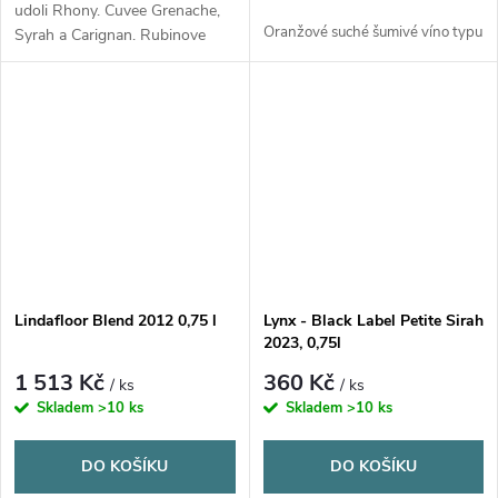
udoli Rhony. Cuvee Grenache,
Oranžové suché šumivé víno typu
Syrah a Carignan. Rubinove
frizzanté z
cervene s vuni zraleho
Maďarska.
Odrůda: 68 %
cerveneho ovoce a koreni.
Chardonnay, 11 % Hárslevel,
11 % Cirfandli
Lindafloor Blend 2012 0,75 l
Lynx - Black Label Petite Sirah
2023, 0,75l
1 513 Kč
360 Kč
/ ks
/ ks
Skladem
>10 ks
Skladem
>10 ks
DO KOŠÍKU
DO KOŠÍKU