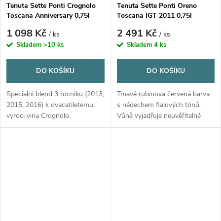
Tenuta Sette Ponti Crognolo
Tenuta Sette Ponti Oreno
Toscana Anniversary 0,75l
Toscana IGT 2011 0,75l
1 098 Kč
2 491 Kč
/ ks
/ ks
Skladem
>10 ks
Skladem
4 ks
DO KOŠÍKU
DO KOŠÍKU
Specialni blend 3 rocniku (2013,
Tmavě rubínová červená barva
2015, 2016) k dvacatiletemu
s nádechem fialových tónů.
vyroci vina Crognolo.
Vůně vyjadřuje neuvěřitelné
Limitovana edice.
pocity plnosti a složitosti s tóny
zralých plodů a čokolády.