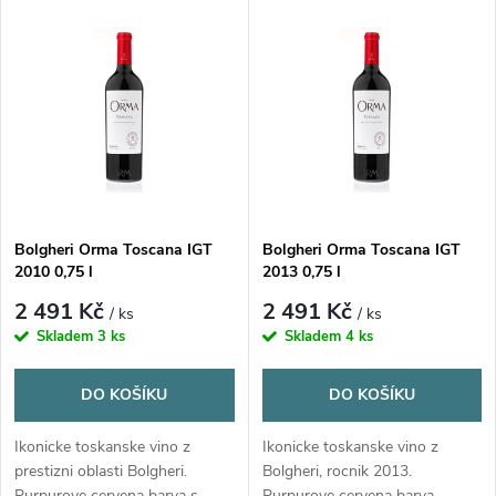
V
Nejdražší
z
ý
Nejprodávanější
e
p
Abecedně
n
i
í
s
Bolgheri Orma Toscana IGT
Bolgheri Orma Toscana IGT
p
2010 0,75 l
2013 0,75 l
p
r
2 491 Kč
2 491 Kč
/ ks
/ ks
r
Skladem
3 ks
Skladem
4 ks
o
o
DO KOŠÍKU
DO KOŠÍKU
d
d
Ikonicke toskanske vino z
Ikonicke toskanske vino z
u
prestizni oblasti Bolgheri.
Bolgheri, rocnik 2013.
Purpurove cervena barva s
Purpurove cervena barva,