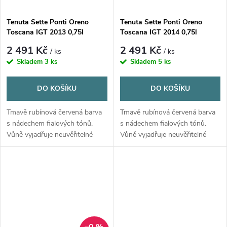
Tenuta Sette Ponti Oreno
Tenuta Sette Ponti Oreno
Toscana IGT 2013 0,75l
Toscana IGT 2014 0,75l
2 491 Kč
2 491 Kč
/ ks
/ ks
Skladem
3 ks
Skladem
5 ks
DO KOŠÍKU
DO KOŠÍKU
Tmavě rubínová červená barva
Tmavě rubínová červená barva
s nádechem fialových tónů.
s nádechem fialových tónů.
Vůně vyjadřuje neuvěřitelné
Vůně vyjadřuje neuvěřitelné
pocity plnosti a složitosti s tóny
pocity plnosti a složitosti s tóny
zralých plodů a čokolády.
zralých plodů a čokolády.