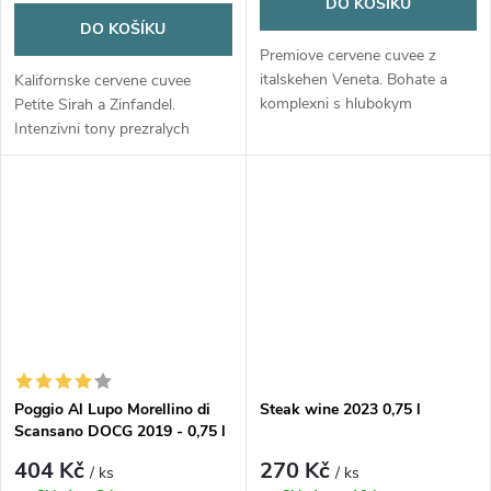
DO KOŠÍKU
DO KOŠÍKU
Premiove cervene cuvee z
italskehen Veneta. Bohate a
Kalifornske cervene cuvee
komplexni s hlubokym
Petite Sirah a Zinfandel.
ovocnym charakterem a
Intenzivni tony prezralych
elegantnim dubovym pozadim.
tresni, koreni, vanilky a
cokolady.
Poggio Al Lupo Morellino di
Steak wine 2023 0,75 l
Scansano DOCG 2019 - 0,75 l
404 Kč
270 Kč
/ ks
/ ks