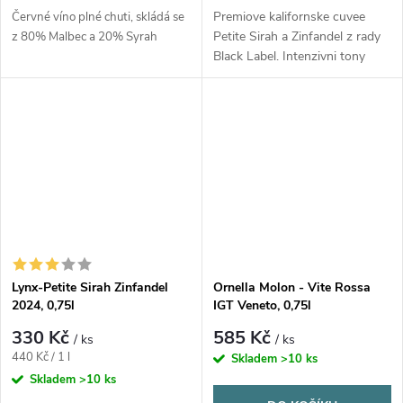
Premiove kalifornske cuvee
Červné víno plné chuti, skládá se
Petite Sirah a Zinfandel z rady
z 80% Malbec a 20% Syrah
Black Label. Intenzivni tony
prezralych tresni, koreni, vanilky
a cokolady.
Lynx-Petite Sirah Zinfandel
Ornella Molon - Vite Rossa
2024, 0,75l
IGT Veneto, 0,75l
330 Kč
585 Kč
/ ks
/ ks
Měrná
440 Kč / 1 l
Skladem
>10 ks
cena:
Skladem
>10 ks