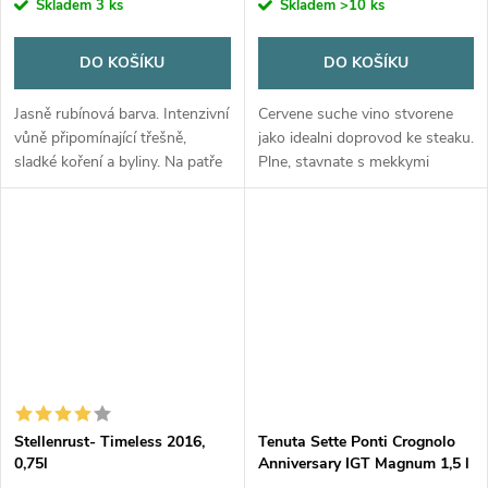
Skladem
3 ks
Skladem
>10 ks
DO KOŠÍKU
DO KOŠÍKU
Jasně rubínová barva. Intenzivní
Cervene suche vino stvorene
vůně připomínající třešně,
jako idealni doprovod ke steaku.
sladké koření a byliny. Na patře
Plne, stavnate s mekkymi
výrazná ovocitá chuť se skvěle
taniny a ovocnym charakterem.
vybalancovanou kyselinkou s
taniny. Plná komplexní chuť.
Stellenrust- Timeless 2016,
Tenuta Sette Ponti Crognolo
0,75l
Anniversary IGT Magnum 1,5 l