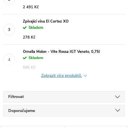
2 491 Kč
Zpívající vína El Cortez XO
Skladem
278 Kč
Ornella Molon - Vite Rossa IGT Veneto, 0,75l
Skladem
585 Kč
Zobrazit více produktů
Filtrovat
Ř
Doporučujeme
a
Nejlevnější