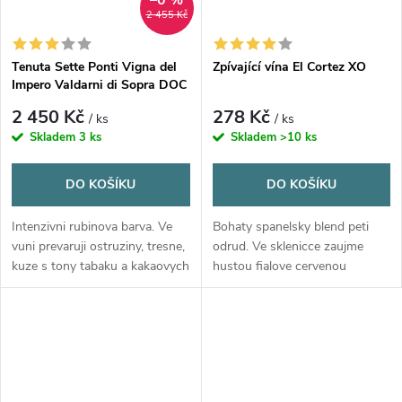
–0 %
2 455 Kč
Tenuta Sette Ponti Vigna del
Zpívající vína El Cortez XO
Impero Valdarni di Sopra DOC
2013 0,75l
2 450 Kč
278 Kč
/ ks
/ ks
Skladem
3 ks
Skladem
>10 ks
DO KOŠÍKU
DO KOŠÍKU
Intenzivni rubinova barva. Ve
Bohaty spanelsky blend peti
vuni prevaruji ostruziny, tresne,
odrud. Ve sklenicce zaujme
kuze s tony tabaku a kakaovych
hustou fialove cervenou
bobu. Plne a vyvazene.
barvou, vuni ostruzin, svestek a
tabaku. Na patre sametova
textura s elegantnim dlouhym
zaverem.