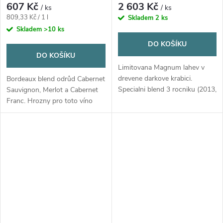
607 Kč
2 603 Kč
/ ks
/ ks
Měrná
809,33 Kč / 1 l
Skladem
2 ks
cena:
Skladem
>10 ks
DO KOŠÍKU
DO KOŠÍKU
Limitovana Magnum lahev v
drevene darkove krabici.
Bordeaux blend odrůd Cabernet
Specialni blend 3 rocniku (2013,
Sauvignon, Merlot a Cabernet
2015, 2016) k vyroci vina
Franc. Hrozny pro toto víno
Crognolo.
jsou sklizeny ze 3 vinohradů v
oblasti Helderberg (Cabernet
Sauvignon), Bottelary Hills
(Merlot) a Devon valley
(Cabernet Franc).