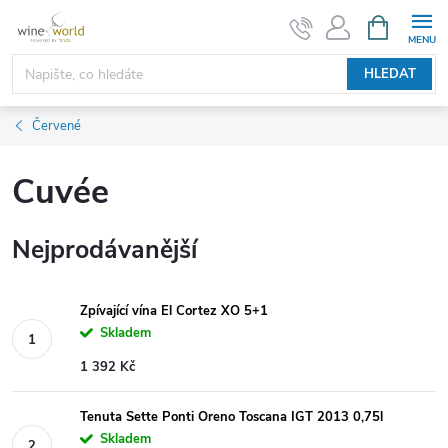
Přejít
NÁKUPNÍ
KOŠÍK
na
obsah
HLEDAT
Červené
Cuvée
Nejprodávanější
Zpívající vína El Cortez XO 5+1
Skladem
1 392 Kč
Tenuta Sette Ponti Oreno Toscana IGT 2013 0,75l
Skladem