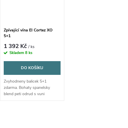
Zpívající vína El Cortez XO
5+1
1 392 Kč
/ ks
Skladem
8 ks
DO KOŠÍKU
Zvyhodneny balicek 5+1
zdarma. Bohaty spanelsky
blend peti odrud s vuni
ostruzin, svestek a tabaku.
Sametova textura s elegantnim
dlouhym zaverem.
O