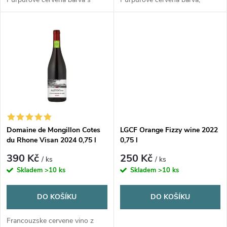
u
nadechem fialove, bohate
bohate aroma bobuloveho
k
aroma bobuloveho ovoce a
ovoce a koreni s nadechem
k
koreni.
tabaku.
t
t
ů
ů
Domaine de Mongillon Cotes
LGCF Orange Fizzy wine 2022
du Rhone Visan 2024 0,75 l
0,75 l
390 Kč
250 Kč
/ ks
/ ks
Skladem
>10 ks
Skladem
>10 ks
DO KOŠÍKU
DO KOŠÍKU
Francouzske cervene vino z