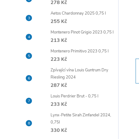
278 Kč
t
Aetos Chardonnay 2025 0,75 l
r
255 Kč
Montenero Pinot Grigio 2023 0,75 l
a
213 Kč
n
Montenero Primitivo 2023 0,75 l
223 Kč
n
Zpívající vína Louis Guntrum Dry
Riesling 2024
í
287 Kč
p
Louis Perdrier Brut - 0,75 l
233 Kč
a
Lynx-Petite Sirah Zinfandel 2024,
0,75l
n
330 Kč