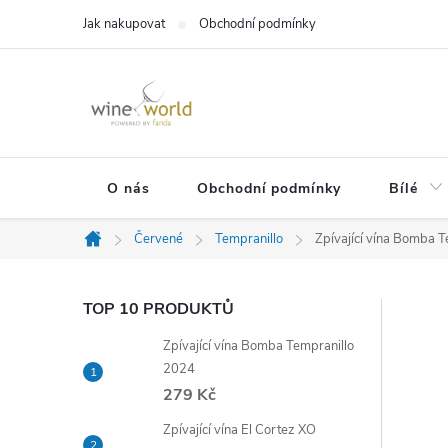
Přejít
Jak nakupovat
Obchodní podmínky
na
obsah
O nás
Obchodní podmínky
Bílé
Červené
Tempranillo
Zpívající vína Bomba 
Domů
P
TOP 10 PRODUKTŮ
Zpívající vína Bomba Tempranillo
o
2024
279 Kč
s
Zpívající vína El Cortez XO