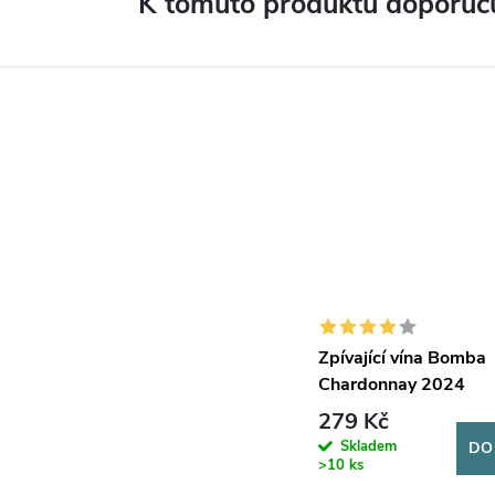
K tomuto produktu doporuču
Zpívající vína Bomba
Chardonnay 2024
279 Kč
Skladem
DO
>10 ks