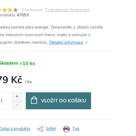
Podrobnosti hodnocení
4 hodnocení
produktu:
47053
elska bomba plna energie. Tempranillo z oblasti Jumilla
me intenzivni ovocnosti tresni, malin a ostruzin s
zujicim dotekem mentolu.
Detailní informace
Skladem
>10 ks
79 Kč
/ ks
ná
:
VLOŽIT DO KOŠÍKU
Dotaz k produktu
Sdílet
Tisk