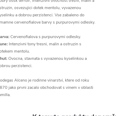
obry otisk terroir, intenzivni ovocnost tresni, malin a
struzin, osvezujici dotek mentolu, vyvazenou
yselinku a dobrou perzistenci. Vse zabaleno do
mamne cervenofialove barvy s purpurovymi odlesky.
arva:
Cervenofialova s purpurovymi odlesky.
une:
Intenzivni tony tresni, malin a ostruzin s
otekem mentolu.
hut:
Ovocna, stavnata s vyvazenou kyselinkou a
obrou perzistenci.
odegas Alceno je rodinne vinarstvi, ktere od roku
870 jako prvni zacalo obchodovat s vinem v oblasti
umilla.