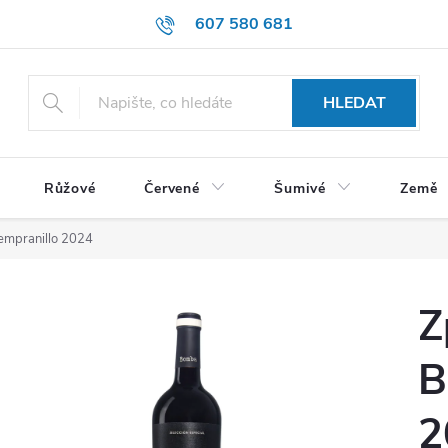
607 580 681
HLEDAT
Růžové
Červené
Šumivé
Země
Tempranillo 2024
Z
B
2