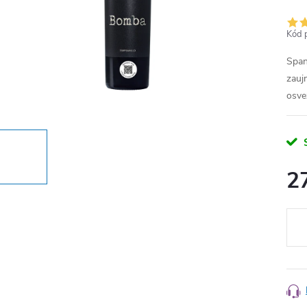
Kód 
Span
zauj
osve
2
Měr
cena