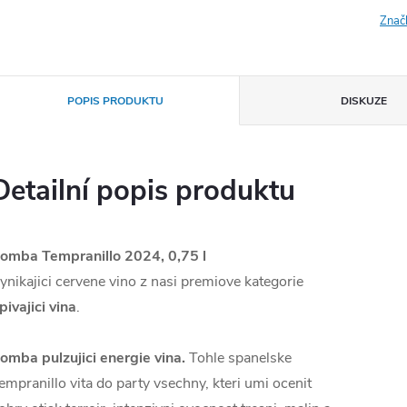
Znač
POPIS PRODUKTU
DISKUZE
Detailní popis produktu
omba Tempranillo 2024, 0,75 l
ynikajici cervene vino z nasi premiove kategorie
pivajici vina
.
omba pulzujici energie vina.
Tohle spanelske
empranillo vita do party vsechny, kteri umi ocenit