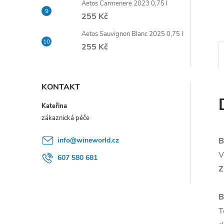
Aetos Carmenere 2023 0,75 l
e
255 Kč
l
Aetos Sauvignon Blanc 2025 0,75 l
255 Kč
KONTAKT
Kateřina
info
@
wineworld.cz
B
V
607 580 681
Z
B
T