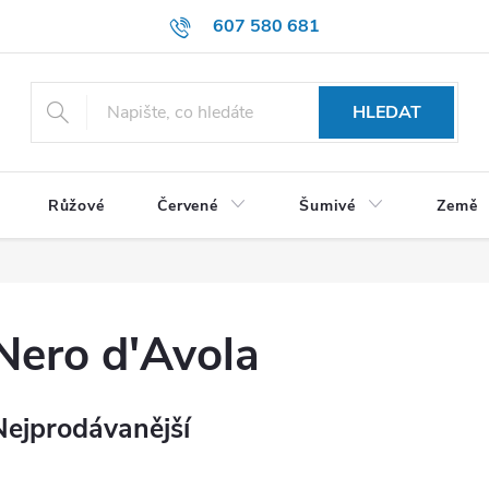
607 580 681
HLEDAT
Růžové
Červené
Šumivé
Země
Nero d'Avola
Nejprodávanější