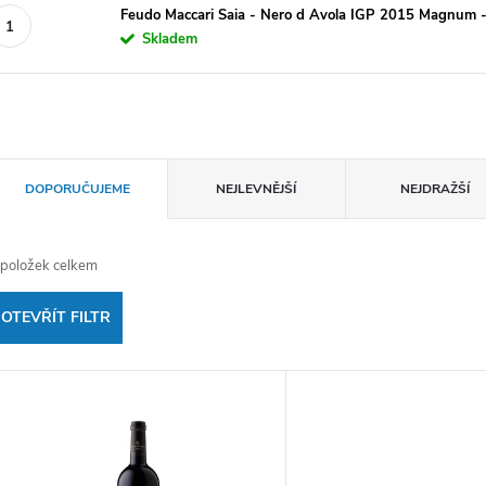
Feudo Maccari Saia - Nero d Avola IGP 2015 Magnum - 
Skladem
Ř
DOPORUČUJEME
NEJLEVNĚJŠÍ
NEJDRAŽŠÍ
a
položek celkem
z
OTEVŘÍT FILTR
e
V
n
ý