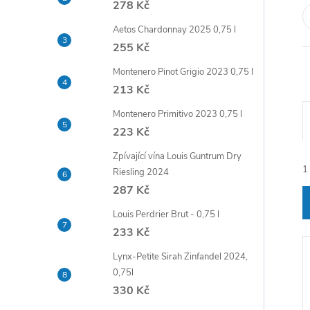
278 Kč
t
Aetos Chardonnay 2025 0,75 l
r
255 Kč
Montenero Pinot Grigio 2023 0,75 l
a
213 Kč
n
Montenero Primitivo 2023 0,75 l
223 Kč
n
Zpívající vína Louis Guntrum Dry
1
Riesling 2024
í
287 Kč
p
Louis Perdrier Brut - 0,75 l
233 Kč
a
Lynx-Petite Sirah Zinfandel 2024,
0,75l
í
n
330 Kč