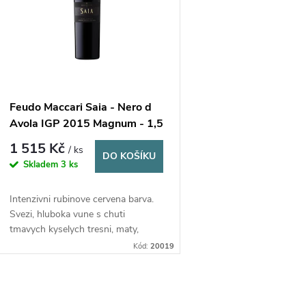
p
p
r
s
o
p
d
Feudo Maccari Saia - Nero d
Avola IGP 2015 Magnum - 1,5
r
l
u
1 515 Kč
/ ks
DO KOŠÍKU
Skladem
3 ks
o
k
Intenzivni rubinove cervena barva.
d
t
Svezi, hluboka vune s chuti
tmavych kyselych tresni, maty,
u
ů
koreni a dubu. Limitovana Magnum
Kód:
20019
v drevene krabici.
k
O