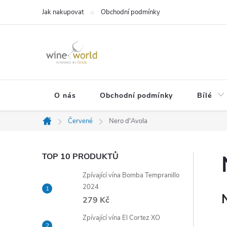
Přejít
Jak nakupovat
Obchodní podmínky
na
obsah
O nás
Obchodní podmínky
Bílé
Červené
Nero d'Avola
Domů
P
TOP 10 PRODUKTŮ
Zpívající vína Bomba Tempranillo
o
2024
279 Kč
s
Zpívající vína El Cortez XO