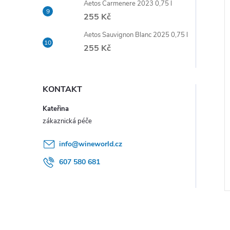
Aetos Carmenere 2023 0,75 l
e
255 Kč
i
l
Aetos Sauvignon Blanc 2025 0,75 l
255 Kč
KONTAKT
Kateřina
info
@
wineworld.cz
607 580 681