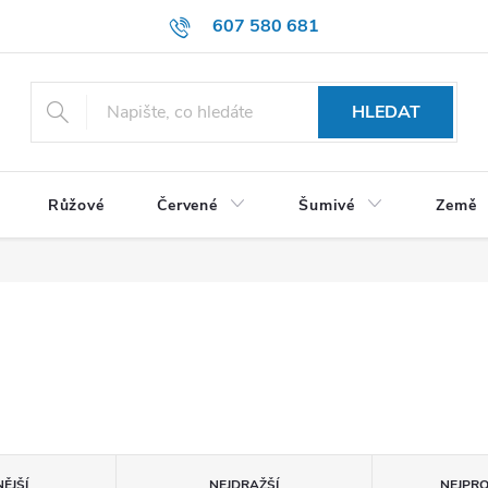
607 580 681
HLEDAT
Růžové
Červené
Šumivé
Země
ĚJŠÍ
NEJDRAŽŠÍ
NEJPR