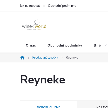
Přejít
Jak nakupovat
Obchodní podmínky
na
obsah
O nás
Obchodní podmínky
Bílé
Prodávané značky
Reyneke
Domů
Reyneke
Ř
DOPORUČUJEME
NEJLEVN