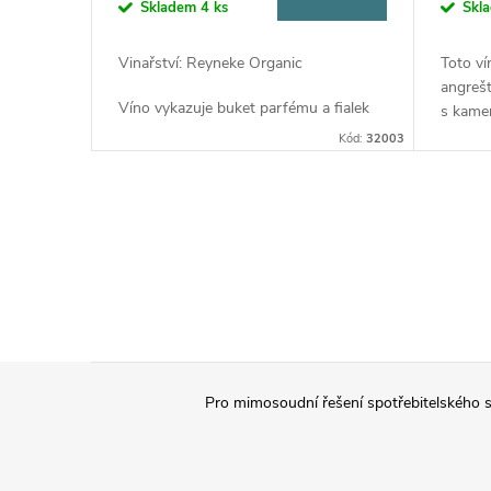
o
Skladem
4 ks
Skl
u
d
Vinařství: Reyneke Organic
Toto ví
k
angrešt
Víno vykazuje buket parfému a fialek
u
s kamen
s bílým pepřem a anýzem. Chuť
a napja
t
Kód:
32003
vykazuje charakteristiky bílého pepře
složito
k
s křídovými tříslovinami s výraznou a
struktu
ů
dlouhou dochutí.
t
O
v
ů
l
á
Z
d
Pro mimosoudní řešení spotřebitelského s
á
a