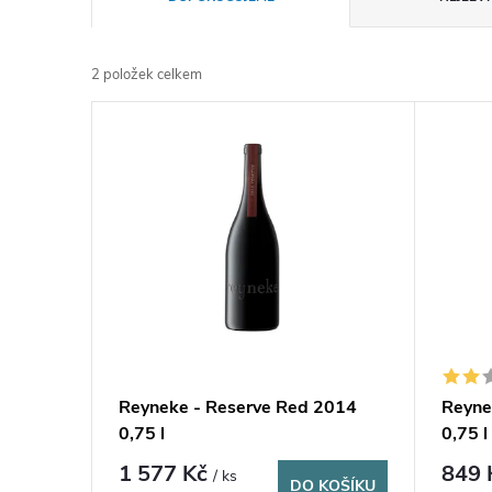
a
2
položek celkem
z
V
e
ý
n
p
í
i
p
s
r
p
Reyneke - Reserve Red 2014
Reyne
o
0,75 l
0,75 l
r
d
1 577 Kč
849
/ ks
DO KOŠÍKU