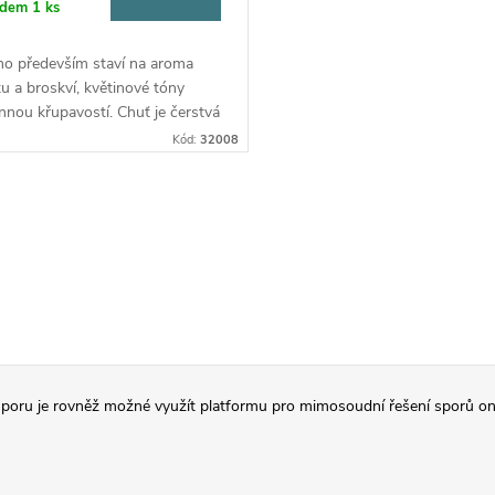
adem
1 ks
no především staví na aroma
u a broskví, květinové tóny
nou křupavostí. Chuť je čerstvá
tá s velkou koncentrací ovoce a
Kód:
32008
stí. Jedná se o víno s dobrou
ru, které je skvěle vyvážené.
poru je rovněž možné využít platformu pro mimosoudní řešení sporů on