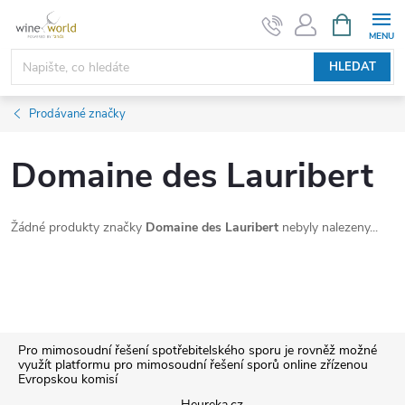
Přejít
NÁKUPNÍ
KOŠÍK
na
obsah
HLEDAT
Prodávané značky
Domaine des Lauribert
Žádné produkty značky
Domaine des Lauribert
nebyly nalezeny...
Z
Pro mimosoudní řešení spotřebitelského sporu je rovněž možné
využít platformu pro mimosoudní řešení sporů online zřízenou
Evropskou komisí
á
Heureka.cz