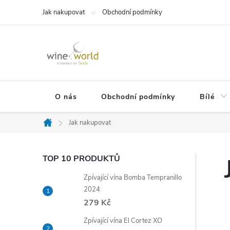
Přejít
Jak nakupovat
Obchodní podmínky
na
obsah
O nás
Obchodní podmínky
Bílé
Jak nakupovat
Domů
P
TOP 10 PRODUKTŮ
Zpívající vína Bomba Tempranillo
o
2024
279 Kč
s
Zpívající vína El Cortez XO