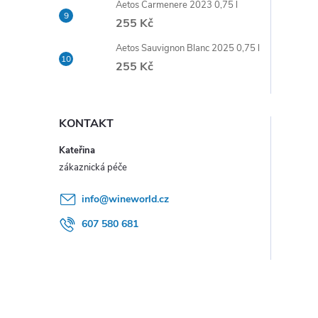
Aetos Carmenere 2023 0,75 l
e
255 Kč
l
Aetos Sauvignon Blanc 2025 0,75 l
255 Kč
KONTAKT
Kateřina
info
@
wineworld.cz
607 580 681