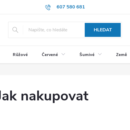
607 580 681
HLEDAT
Růžové
Červené
Šumivé
Země
Jak nakupovat