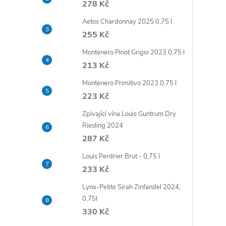
278 Kč
t
Aetos Chardonnay 2025 0,75 l
r
255 Kč
Montenero Pinot Grigio 2023 0,75 l
a
213 Kč
n
Montenero Primitivo 2023 0,75 l
223 Kč
n
Zpívající vína Louis Guntrum Dry
Riesling 2024
í
287 Kč
p
Louis Perdrier Brut - 0,75 l
233 Kč
a
Lynx-Petite Sirah Zinfandel 2024,
0,75l
n
330 Kč