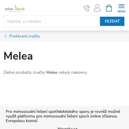
Přejít
NÁKUPNÍ
KOŠÍK
na
obsah
HLEDAT
Prodávané značky
Melea
Žádné produkty značky
Melea
nebyly nalezeny...
Z
Pro mimosoudní řešení spotřebitelského sporu je rovněž možné
využít platformu pro mimosoudní řešení sporů online zřízenou
Evropskou komisí
á
Heureka.cz