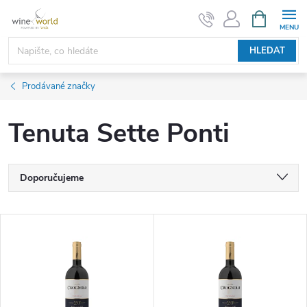
Přejít
NÁKUPNÍ
KOŠÍK
na
obsah
HLEDAT
Prodávané značky
Tenuta Sette Ponti
Ř
Doporučujeme
a
Nejlevnější
V
Nejdražší
z
ý
Nejprodávanější
e
p
Abecedně