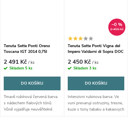
–0 %
2 455 Kč
Tenuta Sette Ponti Oreno
Tenuta Sette Ponti Vigna del
Toscana IGT 2014 0,75l
Impero Valdarni di Sopra DOC
2013 0,75l
2 491 Kč
2 450 Kč
/ ks
/ ks
Skladem
5 ks
Skladem
3 ks
DO KOŠÍKU
DO KOŠÍKU
Tmavě rubínová červená barva
Intenzivni rubinova barva. Ve
s nádechem fialových tónů.
vuni prevaruji ostruziny, tresne,
Vůně vyjadřuje neuvěřitelné
kuze s tony tabaku a kakaovych
pocity plnosti a složitosti s tóny
bobu. Plne a vyvazene.
zralých plodů a čokolády.