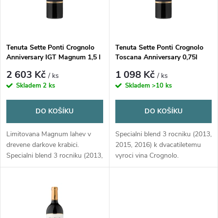
n
i
í
s
Tenuta Sette Ponti Crognolo
Tenuta Sette Ponti Crognolo
p
Anniversary IGT Magnum 1,5 l
Toscana Anniversary 0,75l
p
r
2 603 Kč
1 098 Kč
/ ks
/ ks
r
Skladem
2 ks
Skladem
>10 ks
o
o
DO KOŠÍKU
DO KOŠÍKU
d
d
Limitovana Magnum lahev v
Specialni blend 3 rocniku (2013,
u
drevene darkove krabici.
2015, 2016) k dvacatiletemu
Specialni blend 3 rocniku (2013,
vyroci vina Crognolo.
u
2015, 2016) k vyroci vina
Limitovana edice.
k
Crognolo.
k
t
t