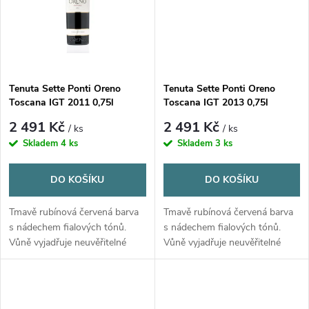
ů
ů
Tenuta Sette Ponti Oreno
Tenuta Sette Ponti Oreno
Toscana IGT 2011 0,75l
Toscana IGT 2013 0,75l
2 491 Kč
2 491 Kč
/ ks
/ ks
Skladem
4 ks
Skladem
3 ks
DO KOŠÍKU
DO KOŠÍKU
Tmavě rubínová červená barva
Tmavě rubínová červená barva
s nádechem fialových tónů.
s nádechem fialových tónů.
Vůně vyjadřuje neuvěřitelné
Vůně vyjadřuje neuvěřitelné
pocity plnosti a složitosti s tóny
pocity plnosti a složitosti s tóny
zralých plodů a čokolády.
zralých plodů a čokolády.