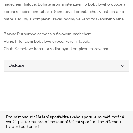
nadechem fialove. Bohate aroma intenzivniho bobuloveho ovoce a
koreni s nadechem tabaku. Sametove korenita chut v ustech a na
patre. Dlouhy a komplexni zaver hodny velkeho toskanskeho vina.
Barva:
Purpurove cervena s fialovym nadechem.
Vune:
Intenzivni bobulove ovoce, koreni, tabak.
Chut:
Sametove korenita s dlouhym komplexnim zaverem.
Diskuse
Z
Pro mimosoudní řešení spotřebitelského sporu je rovněž možné
využít platformu pro mimosoudní řešení sporů online zřízenou
Evropskou komisí