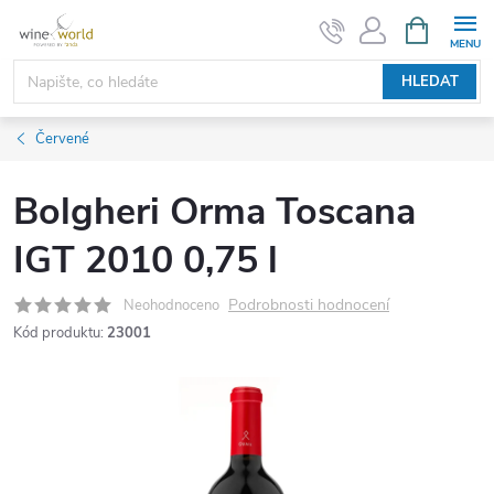
Přejít
NÁKUPNÍ
KOŠÍK
na
obsah
HLEDAT
Červené
Bolgheri Orma Toscana
IGT 2010 0,75 l
Podrobnosti hodnocení
Neohodnoceno
Kód produktu:
23001