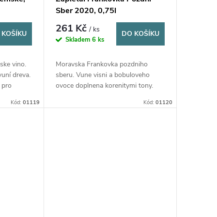
Sber 2020, 0,75l
261 Kč
/ ks
 KOŠÍKU
DO KOŠÍKU
Skladem
6 ks
ske vino.
Moravska Frankovka pozdniho
uní dreva.
sberu. Vune visni a bobuloveho
 pro
ovoce doplnena korenitymi tony.
Cast vina zrala v drevenych sudech.
Kód:
01119
Kód:
01120