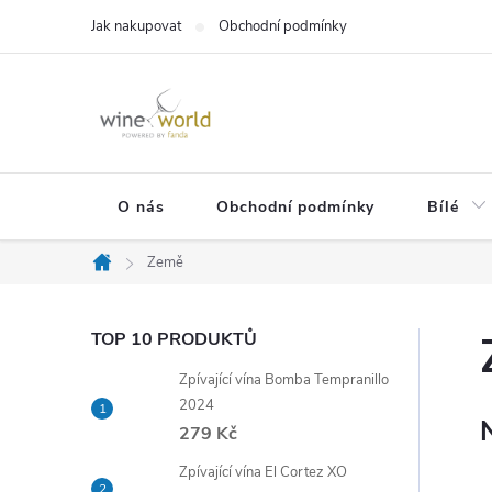
Přejít
Jak nakupovat
Obchodní podmínky
na
obsah
O nás
Obchodní podmínky
Bílé
Země
Domů
P
TOP 10 PRODUKTŮ
Zpívající vína Bomba Tempranillo
o
2024
279 Kč
s
Zpívající vína El Cortez XO