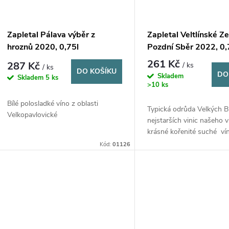
Zapletal Pálava výběr z
Zapletal Veltlínské Z
hroznů 2020, 0,75l
Pozdní Sběr 2022, 0,
261 Kč
287 Kč
/ ks
/ ks
DO KOŠÍKU
DO
Skladem
Skladem
5 ks
>10 ks
Bílé polosladké víno z oblasti
Typická odrůda Velkých Bí
Velkopavlovické
nejstarších vinic našeho v
krásné kořenité suché vín
něhož jsme dbali na zach
Kód:
01126
odrůdového charakteru .