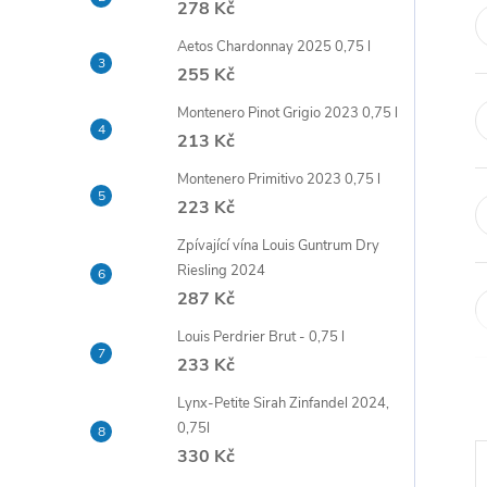
278 Kč
t
Aetos Chardonnay 2025 0,75 l
r
255 Kč
Montenero Pinot Grigio 2023 0,75 l
a
213 Kč
n
Montenero Primitivo 2023 0,75 l
223 Kč
n
Zpívající vína Louis Guntrum Dry
Riesling 2024
í
287 Kč
p
Louis Perdrier Brut - 0,75 l
233 Kč
a
Lynx-Petite Sirah Zinfandel 2024,
0,75l
n
330 Kč