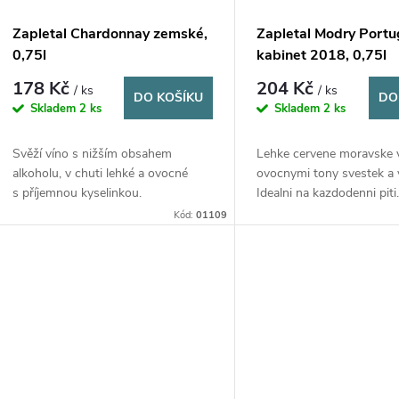
Zapletal Chardonnay zemské,
Zapletal Modry Portu
0,75l
kabinet 2018, 0,75l
178 Kč
204 Kč
/ ks
/ ks
DO KOŠÍKU
DO
Skladem
2 ks
Skladem
2 ks
Svěží víno s nižším obsahem
Lehke cervene moravske 
alkoholu, v chuti lehké a ovocné
ovocnymi tony svestek a v
s příjemnou kyselinkou.
Idealni na kazdodenni piti
Kód:
01109