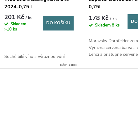
2024-0,75 l
0,75l
201 Kč
178 Kč
/ ks
/ ks
DO
DO KOŠÍKU
Skladem
Skladem
8 ks
>10 ks
Moravsky Dornfelder zem
Vyrazna cervena barva s v
Lehci a pristupne cervene
Suché bílé víno s
výraznou vůní
kazdodenni piti.
zralého grapefruitu, angreštu,
Kód:
33006
limetek a mučenky z JAR