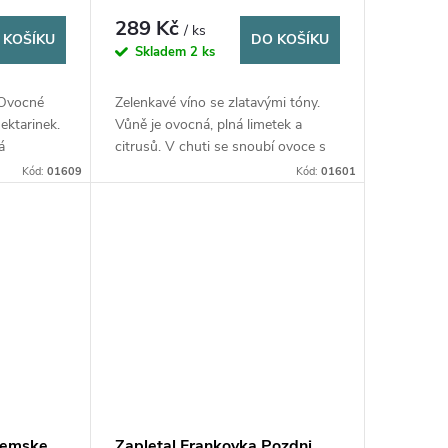
289 Kč
/ ks
 KOŠÍKU
DO KOŠÍKU
Skladem
2 ks
 Ovocné
Zelenkavé víno se zlatavými tóny.
ektarinek.
Vůně je ovocná, plná limetek a
á
citrusů. V chuti se snoubí ovoce s
ru
typickým kořenitým buketem.
Kód:
01609
Kód:
01601
Suché bílé víno.
Zemske,
Zapletal Frankovka Pozdni