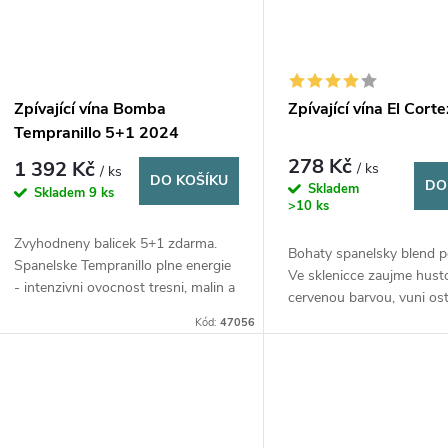
Zpívající vína Bomba
Zpívající vína El Cort
Tempranillo 5+1 2024
278 Kč
1 392 Kč
/ ks
/ ks
DO KOŠÍKU
DO
Skladem
Skladem
9 ks
>10 ks
Zvyhodneny balicek 5+1 zdarma.
Bohaty spanelsky blend p
Spanelske Tempranillo plne energie
Ve sklenicce zaujme husto
- intenzivni ovocnost tresni, malin a
cervenou barvou, vuni ost
ostruzin s osvezujicim dotekem
svestek a tabaku. Na patr
Kód:
47056
mentolu.
sametova textura s elega
dlouhym zaverem.