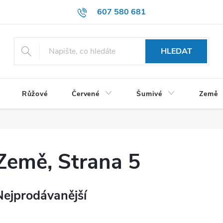
607 580 681
HLEDAT
Růžové
Červené
Šumivé
Země
Země
, Strana 5
Nejprodávanější