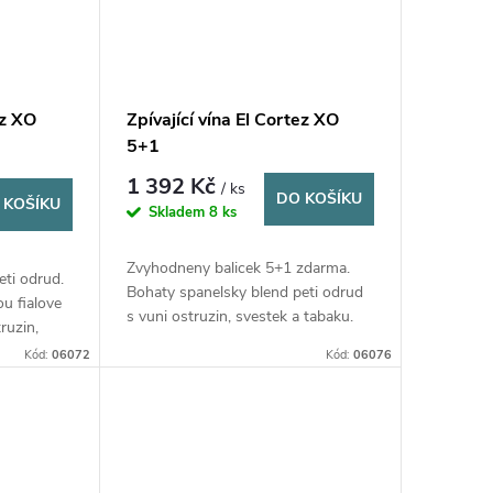
ez XO
Zpívající vína El Cortez XO
5+1
1 392 Kč
/ ks
DO KOŠÍKU
 KOŠÍKU
Skladem
8 ks
Zvyhodneny balicek 5+1 zdarma.
eti odrud.
Bohaty spanelsky blend peti odrud
u fialove
s vuni ostruzin, svestek a tabaku.
ruzin,
Sametova textura s elegantnim
e
Kód:
06072
Kód:
06076
dlouhym zaverem.
ntnim