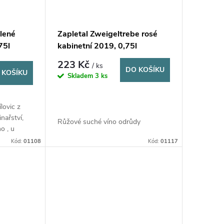
elené
Zapletal Zweigeltrebe rosé
75l
kabinetní 2019, 0,75l
223 Kč
/ ks
DO KOŠÍKU
 KOŠÍKU
Skladem
3 ks
lovic z
inařství,
Růžové suché víno odrůdy
o , u
Zweigeltrebe. Suché krásné
ování
Kód:
01108
Kód:
01117
vyvážené víno.