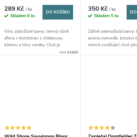
r
u
289 Kč
350 Kč
/ ks
/ ks
DO KOŠÍKU
DO
Skladem
6 ks
Skladem
5 ks
o
k
Víno zlatožluté barvy. Jemná vůně
Zářivě zelenožlutá barva.
d
t
dřeva v kombinaci s chlebovou
aroma meruněk, broskví n
kůrkou a tóny vanilky. Chuť je
Jemná osvěžující chuť pln
u
ů
komplexní, plná hladké kaštanové
minerálních tónů a v závě
Kód:
01606
třísloviny a dlouhou, lehce hřejivou
meruňky s medem.
k
dochutí.
t
ů
Wild Shore Sauvignon Blanc
Zapletal Dornfelder 