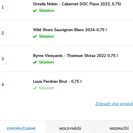
Ornella Molon - Cabernet DOC Piave 2023, 0,75l
Skladem
Wild Shore Sauvignon Blanc 2024-0,75 l
Skladem
Byrne Vineyards - Thomson Shiraz 2022 0,75 l
Skladem
Louis Perdrier Brut - 0,75 l
Skladem
Zobrazit více produ
Ř
DOPORUČUJEME
NEJLEVNĚJŠÍ
NEJDRAŽŠÍ