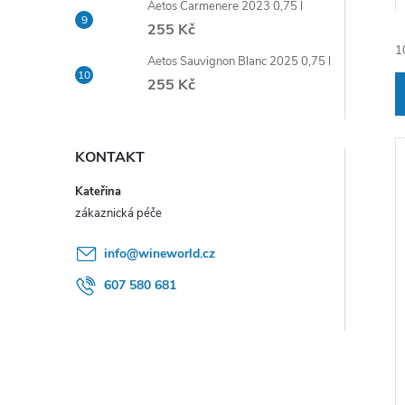
Aetos Carmenere 2023 0,75 l
e
255 Kč
1
l
Aetos Sauvignon Blanc 2025 0,75 l
255 Kč
KONTAKT
Kateřina
í
info
@
wineworld.cz
i
607 580 681