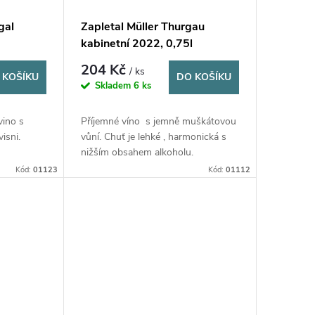
gal
Zapletal Müller Thurgau
kabinetní 2022, 0,75l
204 Kč
/ ks
 KOŠÍKU
DO KOŠÍKU
Skladem
6 ks
vino s
Příjemné víno s jemně muškátovou
isni.
vůní. Chuť je lehké , harmonická s
.
nižším obsahem alkoholu.
Kód:
01123
Kód:
01112