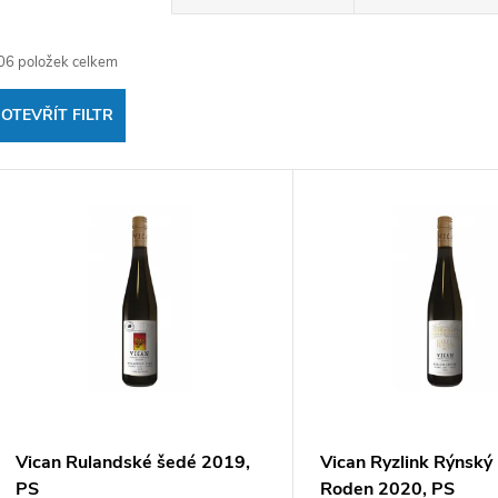
a
06
položek celkem
z
OTEVŘÍT FILTR
e
V
n
ý
p
p
r
s
o
p
d
Vican Rulandské šedé 2019,
Vican Ryzlink Rýnský
PS
Roden 2020, PS