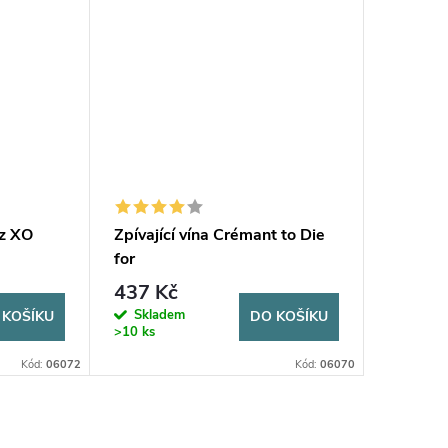
ez XO
Zpívající vína Crémant to Die
Zpívajíc
for
Merlot 
437 Kč
375 K
Skladem
Sklad
 KOŠÍKU
DO KOŠÍKU
>10 ks
>10 ks
Kód:
06072
Kód:
06070