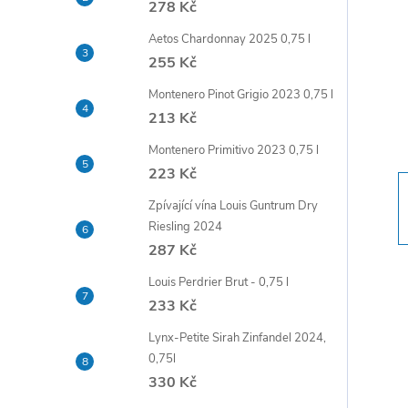
278 Kč
t
Aetos Chardonnay 2025 0,75 l
r
255 Kč
Montenero Pinot Grigio 2023 0,75 l
a
213 Kč
n
Montenero Primitivo 2023 0,75 l
223 Kč
n
Zpívající vína Louis Guntrum Dry
Riesling 2024
í
287 Kč
p
Louis Perdrier Brut - 0,75 l
233 Kč
a
Lynx-Petite Sirah Zinfandel 2024,
0,75l
n
330 Kč