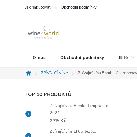
Přejít
Jak nakupovat
Obchodní podmínky
na
obsah
O nás
Obchodní podmínky
Bílé
ZPÍVAJÍCÍ VÍNA
Zpívající vína Bomba Chardonna
Domů
P
TOP 10 PRODUKTŮ
Zpívající vína Bomba Tempranillo
o
2024
279 Kč
s
Zpívající vína El Cortez XO