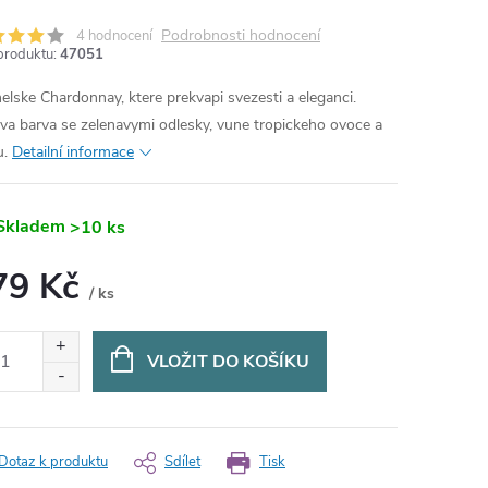
Podrobnosti hodnocení
4 hodnocení
produktu:
47051
elske Chardonnay, ktere prekvapi svezesti a eleganci.
ava barva se zelenavymi odlesky, vune tropickeho ovoce a
u.
Detailní informace
Skladem
>10 ks
79 Kč
/ ks
ná
:
VLOŽIT DO KOŠÍKU
Dotaz k produktu
Sdílet
Tisk