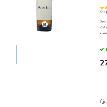
Kód 
Span
Zlat
kvet
2
Měr
cena