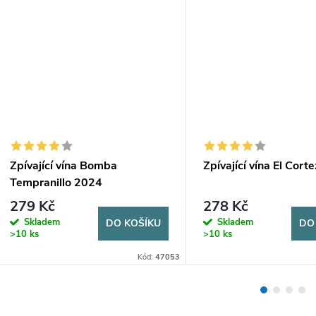
Zpívající vína Bomba
Zpívající vína El Cort
Tempranillo 2024
279 Kč
278 Kč
Skladem
Skladem
DO KOŠÍKU
DO
>10 ks
>10 ks
Kód:
47053