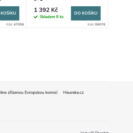
1 392 Kč
2 185
 KOŠÍKU
DO KOŠÍKU
Skladem
8 ks
Sklad
Kód:
47056
Kód:
06076
line zřízenou Evropskou komisí
Heureka.cz