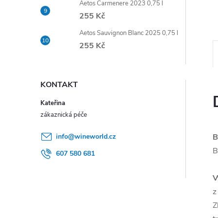
Aetos Carmenere 2023 0,75 l
e
255 Kč
l
Aetos Sauvignon Blanc 2025 0,75 l
255 Kč
KONTAKT
Kateřina
info
@
wineworld.cz
B
B
607 580 681
V
z
Z