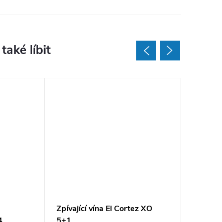
Zpívající vína El Cortez XO
Zpívajíc
4
5+1
for 5+1