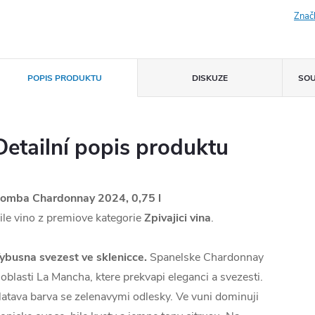
Znač
POPIS PRODUKTU
DISKUZE
SOU
Detailní popis produktu
omba Chardonnay 2024, 0,75 l
ile vino z premiove kategorie
Zpivajici vina
.
ybusna svezest ve sklenicce.
Spanelske Chardonnay
 oblasti La Mancha, ktere prekvapi eleganci a svezesti.
latava barva se zelenavymi odlesky. Ve vuni dominuji