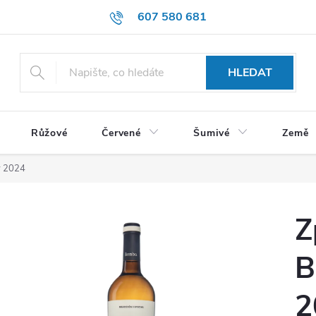
607 580 681
HLEDAT
Růžové
Červené
Šumivé
Země
y 2024
Z
B
2