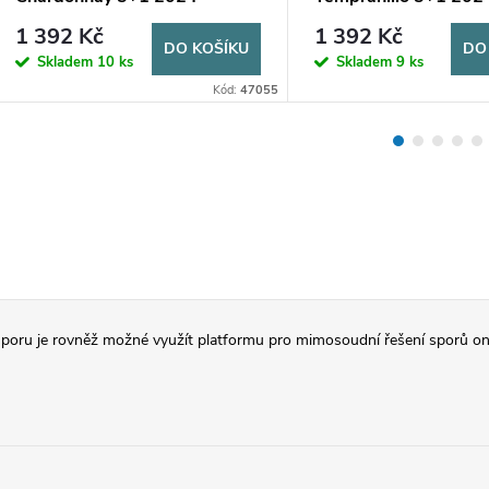
1 392 Kč
1 392 Kč
DO KOŠÍKU
DO
Skladem
10 ks
Skladem
9 ks
Kód:
47055
poru je rovněž možné využít platformu pro mimosoudní řešení sporů on