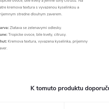
ropicke ovoce, bile kvety a jemne tony citrusu. Na
atre kremova textura s vyvazenou kyselinkou a
rijemnym stredne dlouhym zaverem.
arva:
Zlatava se zelenavymi odlesky.
une:
Tropicke ovoce, bile kvety, citrusy.
hut:
Kremova textura, vyvazena kyselinka, prijemny
aver.
K tomuto produktu doporuču