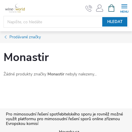
Přejít
NÁKUPNÍ
KOŠÍK
na
obsah
HLEDAT
Prodávané značky
Monastir
Žádné produkty značky
Monastir
nebyly nalezeny...
Z
Pro mimosoudní řešení spotřebitelského sporu je rovněž možné
využít platformu pro mimosoudní řešení sporů online zřízenou
Evropskou komisí
á
Heureka.cz