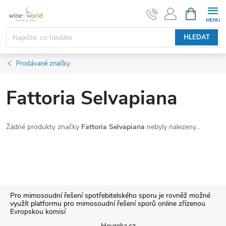
Přejít
NÁKUPNÍ
KOŠÍK
na
obsah
HLEDAT
Prodávané značky
Fattoria Selvapiana
Žádné produkty značky
Fattoria Selvapiana
nebyly nalezeny...
Z
Pro mimosoudní řešení spotřebitelského sporu je rovněž možné
využít platformu pro mimosoudní řešení sporů online zřízenou
Evropskou komisí
á
Heureka.cz