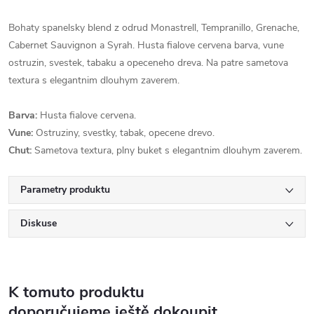
Bohaty spanelsky blend z odrud Monastrell, Tempranillo, Grenache,
Cabernet Sauvignon a Syrah. Husta fialove cervena barva, vune
ostruzin, svestek, tabaku a opeceneho dreva. Na patre sametova
textura s elegantnim dlouhym zaverem.
Barva:
Husta fialove cervena.
Vune:
Ostruziny, svestky, tabak, opecene drevo.
Chut:
Sametova textura, plny buket s elegantnim dlouhym zaverem.
Parametry produktu
Diskuse
K tomuto produktu
doporučujeme ještě dokoupit