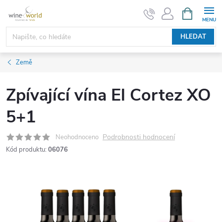
Přejít
NÁKUPNÍ
KOŠÍK
na
obsah
HLEDAT
Země
Zpívající vína El Cortez XO
5+1
Podrobnosti hodnocení
Neohodnoceno
Kód produktu:
06076