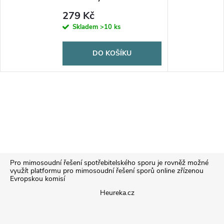
279 Kč
Skladem
>10 ks
DO KOŠÍKU
Z
Pro mimosoudní řešení spotřebitelského sporu je rovněž možné
využít platformu pro mimosoudní řešení sporů online zřízenou
Evropskou komisí
á
Heureka.cz
p