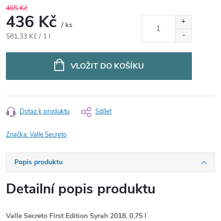
465 Kč
436 Kč
/ ks
Měrná
581,33 Kč / 1 l
cena:
VLOŽIT DO KOŠÍKU
Dotaz k produktu
Sdílet
Značka:
Valle Secreto
Popis produktu
Detailní popis produktu
Valle Secreto First Edition Syrah 2018, 0,75 l