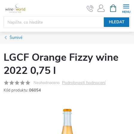
Přejít
NÁKUPNÍ
KOŠÍK
na
obsah
HLEDAT
Šumivé
LGCF Orange Fizzy wine
2022 0,75 l
Podrobnosti hodnocení
Neohodnoceno
Kód produktu:
06054