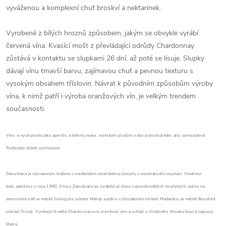
vyváženou a komplexní chuť broskví a nektarinek.
Vyrobené z bílých hroznů způsobem, jakým se obvykle vyrábí
červená vína. Kvasící mošt z převládající odrůdy Chardonnay
zůstává v kontaktu se slupkami 26 dní, až poté se lisuje. Slupky
dávají vínu tmavší barvu, zajímavou chuť a pevnou texturu s
vysokým obsahem tříslovin. Návrat k původním způsobům výroby
vína, k nimž patří i výroba oranžových vín, je velkým trendem
současnosti.
Víno si vychutnáte jako aperitiv, k bílému masu, mořským plodům nebo jednohubkám, ale i samostatně.
Podávejte dobře vychlazené.
Danubiana je významným hráčem v maďarském vinařském průmyslu s mezinárodní reputací. Vinařství
bylo založeno v roce 1990. Vína z Danubiany se vyrábějí ve dvou nejmodernějších vinařstvích: jedno na
severovýchodě ve městě Gyöngyös (oblast Matra) a jedno v jihozápadní oblasti Maďarska, ve městě Bonyhád
(oblast Tolna). Vynikající kvalita Chardonnay pro oranžové víno pochází z chladného klimatu kopců regionu
Matra.