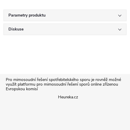
Parametry produktu
Diskuse
Z
Pro mimosoudní řešení spotřebitelského sporu je rovněž možné
využít platformu pro mimosoudní řešení sporů online zřízenou
Evropskou komisí
á
Heureka.cz
p
a