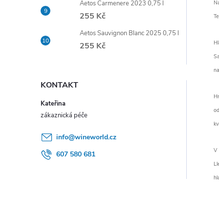
Na
Aetos Carmenere 2023 0,75 l
e
255 Kč
Te
l
Aetos Sauvignon Blanc 2025 0,75 l
Hl
255 Kč
Sa
na
KONTAKT
Hr
Kateřina
od
kv
info
@
wineworld.cz
V 
607 580 681
Ll
hl