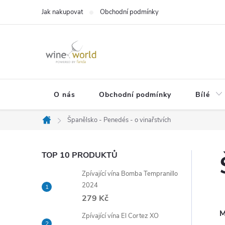
Přejít
Jak nakupovat
Obchodní podmínky
na
obsah
O nás
Obchodní podmínky
Bílé
Španělsko - Penedés - o vinařstvích
Domů
P
TOP 10 PRODUKTŮ
Zpívající vína Bomba Tempranillo
o
2024
279 Kč
s
M
Zpívající vína El Cortez XO