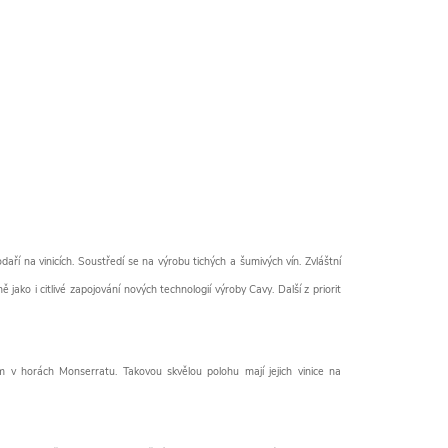
aří na vinicích. Soustředí se na výrobu tichých a šumivých vín. Zvláštní
jako i citlivé zapojování nových technologií výroby Cavy. Další z priorit
m v horách Monserratu. Takovou skvělou polohu mají jejich vinice na