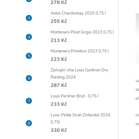
278 Kč
t
Aetos Chardonnay 2025 0,75 l
r
255 Kč
Montenero Pinot Grigio 2023 0,75 l
a
213 Kč
n
Montenero Primitivo 2023 0,75 l
223 Kč
n
Zpívající vína Louis Guntrum Dry
Riesling 2024
í
Vi
287 Kč
dů
p
Louis Perdrier Brut - 0,75 l
př
233 Kč
a
Lynx-Petite Sirah Zinfandel 2024,
Om
0,75l
se
n
330 Kč