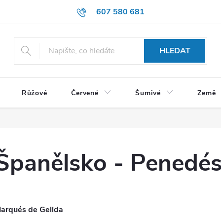
607 580 681
HLEDAT
Růžové
Červené
Šumivé
Země
Španělsko - Penedés 
arqués de Gelida