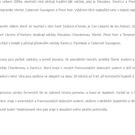
 celkem 200ha vlastních vinic pěstují tradiční bílé odrůdy, jako je Macabeo, Xarel.Lo a P
mpranillo, Merlot, Cabernet Sauvignon a Pinot Noir. Výběrem těch nejlepších vinic v oblasti zaj
avním sídlem, které se nachází v obci Sant Sadurni d´Anoia, je Can Llopard de les Alzines. Zd
nt Llorenc d´Hortons dodávají odrůdy Macabeo, Chardonnay, Merlot, Pinot Noir a Tempran
chází v Gelidě a pěstují především odrůdy Xarel.Lo, Parellada a Cabernet Sauvignon.
ozny jsou pečlivě vybírány a jemně lisovány. Ve speciálních tancích, probíhá řízené kvašení a
růdy Chardonnay a Xarel.Lo, které kvasí v nových francouzských dubových sudech a leží na
ašení v lahvi. Vína jsou uložena ve sklepích na dobu 18 měsíců až 5 let, při konstantní teplotě 
procesu výroby červených vín se vybrané hrozny pomelou a kvasí ve slupkách. Vyrábí se z n
ebre, zraje v amerických a francouzských dubových sudech, uloženo v ideálních teplotních a v
avně buket. Nalahvované víno pak zraje k dosažení svého plného potenciálu.