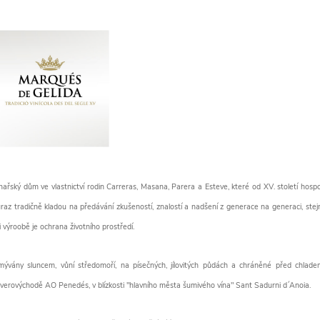
nařský dům ve vlastnictví rodin Carreras, Masana, Parera a Esteve, které od XV. století hospod
raz tradičně kladou na předávání zkušeností, znalostí a nadšení z generace na generaci, stejně 
i výroobě je ochrana životního prostředí.
ývány sluncem, vůní středomoří, na písečných, jílovitých půdách a chráněné před chlade
verovýchodě AO Penedés, v blízkosti "hlavního města šumivého vína" Sant Sadurni d´Anoia.