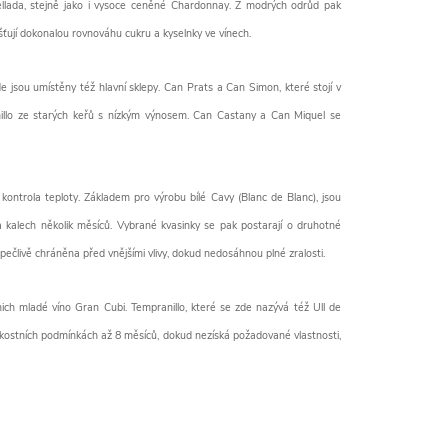
arellada, stejně jako i vysoce ceněné Chardonnay. Z modrých odrůd pak
išťují dokonalou rovnováhu cukru a kyselnky ve vínech.
e jsou umístěny též hlavní sklepy. Can Prats a Can Simon, které stojí v
illo ze starých keřů s nízkým výnosem. Can Castany a Can Miquel se
 kontrola teploty. Základem pro výrobu bílé Cavy (Blanc de Blanc), jsou
 kalech několik měsíců. Vybrané kvasinky se pak postarají o druhotné
a pečlivě chráněna před vnějšími vlivy, dokud nedosáhnou plné zralosti.
ich mladé víno Gran Cubi. Tempranillo, které se zde nazývá též Ull de
lhkostních podmínkách až 8 měsíců, dokud nezíská požadované vlastnosti,