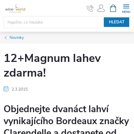
Přejít
NÁKUPNÍ
KOŠÍK
na
obsah
HLEDAT
Novinky
12+Magnum lahev
zdarma!
2.3.2015
Objednejte dvanáct lahví
vynikajícího Bordeaux značky
Clarendelle a dostanete od