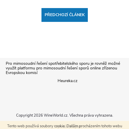
PŘEDCHOZÍ ČLÁNEK
Z
Pro mimosoudní řešení spotřebitelského sporu je rovněž možné
využít platformu pro mimosoudní řešení sporů online zřízenou
Evropskou komisí
á
Heureka.cz
p
a
Copyright 2026
WineWorld.cz
. Všechna práva vyhrazena.
t
Tento web používá soubory cookie. Dalším procházením tohoto webu
Vytvořil Shoptet