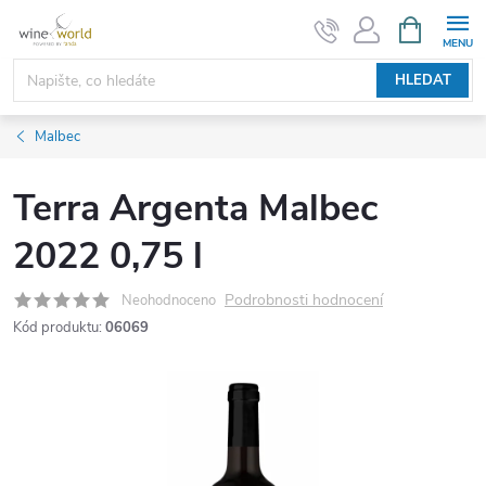
Přejít
NÁKUPNÍ
KOŠÍK
na
obsah
HLEDAT
Malbec
Terra Argenta Malbec
2022 0,75 l
Podrobnosti hodnocení
Neohodnoceno
Kód produktu:
06069