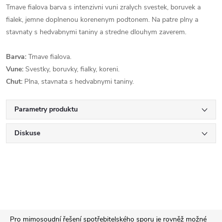
Tmave fialova barva s intenzivni vuni zralych svestek, boruvek a
fialek, jemne doplnenou korenenym podtonem. Na patre plny a
stavnaty s hedvabnymi taniny a stredne dlouhym zaverem.
Barva:
Tmave fialova.
Vune:
Svestky, boruvky, fialky, koreni.
Chut:
Plna, stavnata s hedvabnymi taniny.
Parametry produktu
Diskuse
Z
Pro mimosoudní řešení spotřebitelského sporu je rovněž možné