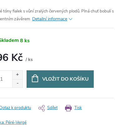
é tóny fialek s vůní zralých červených plodů. Plná chuť bobulí s
Detailní informace
lentním závěrem
Skladem
8 ks
96 Kč
/ ks
ná
:
VLOŽIT DO KOŠÍKU
Dotaz k produktu
Sdílet
Tisk
ka:
Péré-Vergé