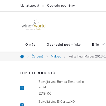
Přejít
Jak nakupovat
Obchodní podmínky
na
obsah
O nás
Obchodní podmínky
Bílé
Červené
Malbec
Petite Fleur Malbec 2018 0,
Domů
P
TOP 10 PRODUKTŮ
Zpívající vína Bomba Tempranillo
o
2024
279 Kč
s
Zpívající vína El Cortez XO