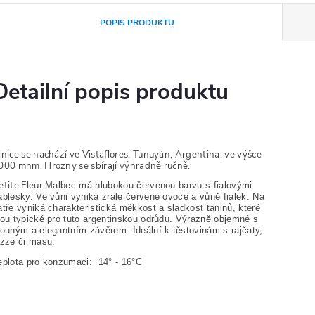
POPIS PRODUKTU
Detailní popis produktu
inice se nachází ve Vistaflores, Tunuyán, Argentina, ve výšce
000 mnm. Hrozny se sbírají výhradně ručně.
etite Fleur
Malbec má hlubokou červenou barvu s fialovými
áblesky. Ve vůni vyniká zralé červené ovoce a vůně fialek. Na
atře vyniká charakteristická měkkost a sladkost taninů, které
sou typické pro tuto argentinskou odrůdu. Výrazně objemné s
louhým a elegantním závěrem. Ideální k těstovinám s rajčaty,
izze či masu.
eplota pro konzumaci: 14° - 16°C