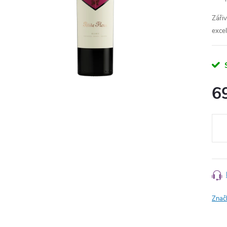
Zářiv
exce
6
Měr
cena
Znač