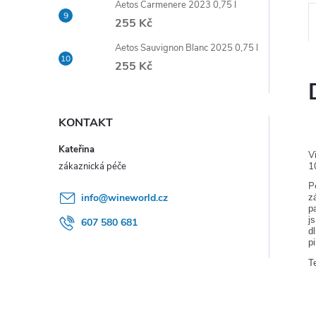
Aetos Carmenere 2023 0,75 l
e
255 Kč
l
Aetos Sauvignon Blanc 2025 0,75 l
255 Kč
KONTAKT
Kateřina
V
1
P
info
@
wineworld.cz
z
p
j
607 580 681
d
p
T