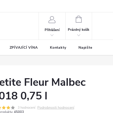
NÁKUPNÍ
KOŠÍK
Prázdný košík
Přihlášení
ZPÍVAJÍCÍ VÍNA
Kontakty
Napište nám
etite Fleur Malbec
018 0,75 l
Podrobnosti hodnocení
3 hodnocení
produktu:
45003