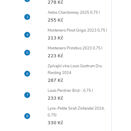
278 Kč
t
Aetos Chardonnay 2025 0,75 l
r
255 Kč
Montenero Pinot Grigio 2023 0,75 l
a
213 Kč
n
Montenero Primitivo 2023 0,75 l
223 Kč
n
Zpívající vína Louis Guntrum Dry
Riesling 2024
í
287 Kč
p
Louis Perdrier Brut - 0,75 l
233 Kč
a
Lynx-Petite Sirah Zinfandel 2024,
0,75l
n
330 Kč