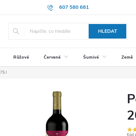
607 580 681
HLEDAT
Růžové
Červené
Šumivé
Země
75 l
P
2
Kód 