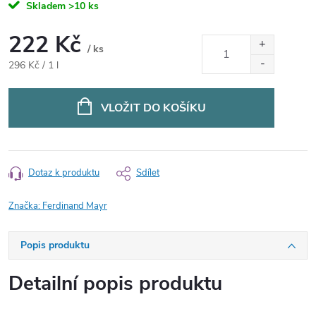
Skladem
>10 ks
222 Kč
/ ks
Měrná
296 Kč / 1 l
cena:
VLOŽIT DO KOŠÍKU
Dotaz k produktu
Sdílet
Značka:
Ferdinand Mayr
Popis produktu
Detailní popis produktu