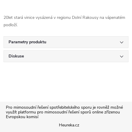
20let stará vinice vysázená v regionu Dolní Rakousy na vápenatém
podloží.
Parametry produktu
Diskuse
Z
Pro mimosoudní řešení spotřebitelského sporu je rovněž možné
využít platformu pro mimosoudní řešení sporů online zřízenou
Evropskou komisí
á
Heureka.cz