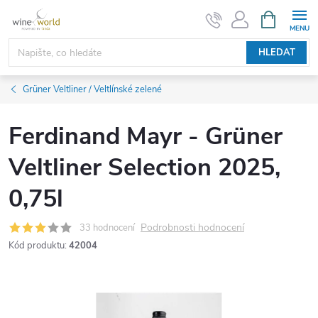
Přejít
NÁKUPNÍ
KOŠÍK
na
obsah
HLEDAT
Grüner Veltliner / Veltlínské zelené
Ferdinand Mayr - Grüner
Veltliner Selection 2025,
0,75l
Podrobnosti hodnocení
33 hodnocení
Kód produktu:
42004