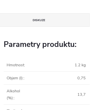
DISKUZE
Parametry produktu:
Hmotnost
:
1.2 kg
Objem (l):
:
0,75
Alkohol
13,7
(%):
: