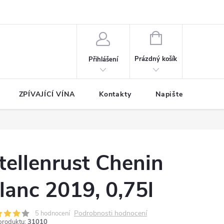
NÁKUPNÍ
KOŠÍK
Prázdný košík
Přihlášení
ZPÍVAJÍCÍ VÍNA
Kontakty
Napište nám
tellenrust Chenin
lanc 2019, 0,75l
Podrobnosti hodnocení
5 hodnocení
produktu:
31010