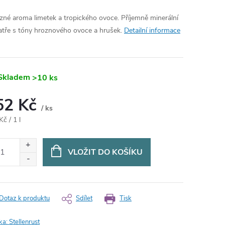
zné aroma limetek a tropického ovoce. Příjemně minerální
atře s tóny hroznového ovoce a hrušek.
Detailní informace
Skladem
>10 ks
52 Kč
/ ks
ná
č / 1 l
:
VLOŽIT DO KOŠÍKU
Dotaz k produktu
Sdílet
Tisk
ka:
Stellenrust