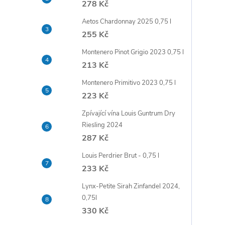
278 Kč
t
Aetos Chardonnay 2025 0,75 l
r
255 Kč
Montenero Pinot Grigio 2023 0,75 l
a
213 Kč
n
Montenero Primitivo 2023 0,75 l
223 Kč
n
Zpívající vína Louis Guntrum Dry
Riesling 2024
í
287 Kč
p
Louis Perdrier Brut - 0,75 l
233 Kč
a
Lynx-Petite Sirah Zinfandel 2024,
0,75l
n
330 Kč