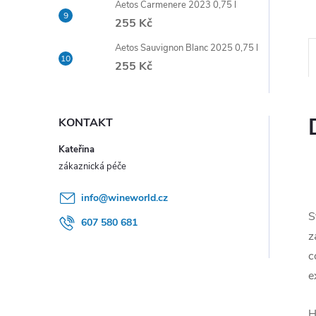
Aetos Carmenere 2023 0,75 l
e
255 Kč
l
Aetos Sauvignon Blanc 2025 0,75 l
255 Kč
KONTAKT
Kateřina
info
@
wineworld.cz
S
607 580 681
z
c
e
H