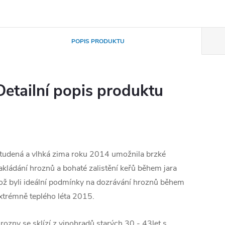
POPIS PRODUKTU
Detailní popis produktu
tudená a vlhká zima roku 2014 umožnila brzké
akládání hroznů a bohaté zalistění keřů během jara
ož byli ideální podmínky na dozrávání hroznů během
xtrémně teplého léta 2015.
rozny se sklízí z vinohradů starých 30 - 43let s