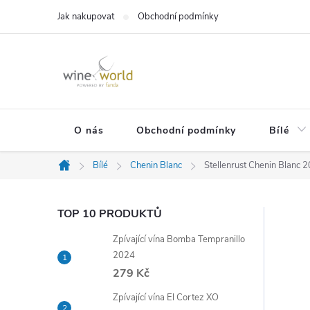
Přejít
Jak nakupovat
Obchodní podmínky
na
obsah
O nás
Obchodní podmínky
Bílé
Bílé
Chenin Blanc
Stellenrust Chenin Blanc 2
Domů
P
TOP 10 PRODUKTŮ
Zpívající vína Bomba Tempranillo
o
2024
279 Kč
s
Zpívající vína El Cortez XO