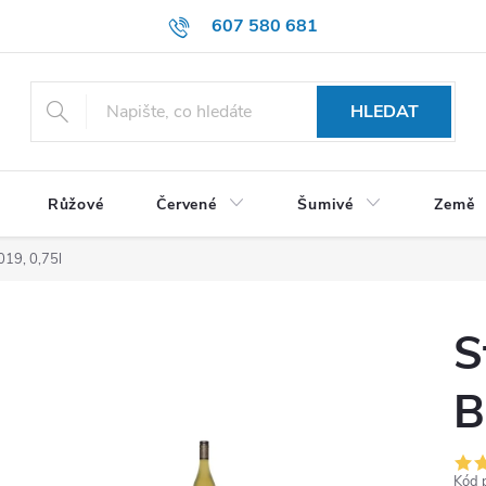
607 580 681
HLEDAT
Růžové
Červené
Šumivé
Země
019, 0,75l
S
B
Kód 