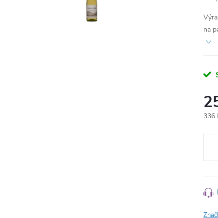
Výra
na p
2
Měr
336 K
cena
Znač