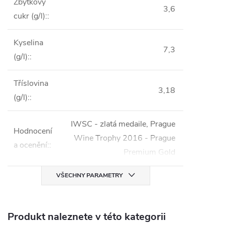
Zbytkový
3,6
cukr (g/l):
:
Kyselina
7,3
(g/l):
:
Tříslovina
3,18
(g/l):
:
IWSC - zlatá medaile, Prague
Hodnocení
Wine Trophy 2016 - Prague
a ocenění:
:
Premium Gold
VŠECHNY PARAMETRY
Produkt naleznete v této kategorii