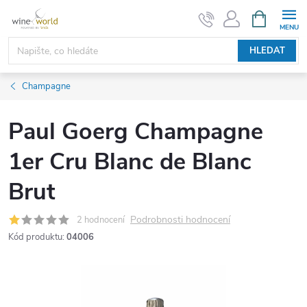
Přejít
NÁKUPNÍ
KOŠÍK
na
obsah
HLEDAT
Champagne
Paul Goerg Champagne
1er Cru Blanc de Blanc
Brut
Podrobnosti hodnocení
2 hodnocení
Kód produktu:
04006