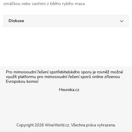
omáčkou nebo sashimi z bílého rybího masa.
Diskuse
Z
Pro mimosoudní řešení spotřebitelského sporu je rovněž možné
využít platformu pro mimosoudní řešení sporů online zřízenou
Evropskou komisí
á
Heureka.cz
p
a
Copyright 2026
WineWorld.cz
. Všechna práva vyhrazena.