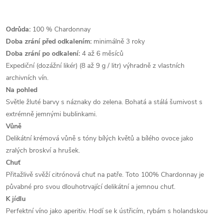
Odrůda:
100 % Chardonnay
Doba zrání před odkalením:
minimálně 3 roky
Doba zrání po odkalení:
4 až 6 měsíců
Expediční (dozážní likér) (8 až 9 g / litr) výhradně z vlastních
archivních vín.
Na pohled
Světle žluté barvy s náznaky do zelena. Bohatá a stálá šumivost s
extrémně jemnými bublinkami.
Vůně
Delikátní krémová vůně s tóny bílých květů a bílého ovoce jako
zralých broskví a hrušek.
Chuť
Přitažlivě svěží citrónová chuť na patře. Toto 100% Chardonnay je
půvabné pro svou dlouhotrvající delikátní a jemnou chuť.
K jídlu
Perfektní víno jako aperitiv. Hodí se k ústřicím, rybám s holandskou