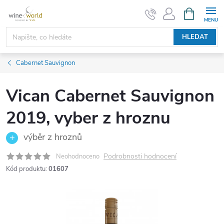
Přejít
NÁKUPNÍ
KOŠÍK
na
obsah
HLEDAT
Cabernet Sauvignon
Vican Cabernet Sauvignon
2019, vyber z hroznu
výběr z hroznů
Podrobnosti hodnocení
Neohodnoceno
Kód produktu:
01607