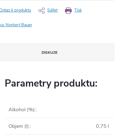
Dotaz k produktu
Sdílet
Tisk
ka:
Norbert Bauer
DISKUZE
Parametry produktu:
Alkohol (%):
:
Objem (l):
:
0,75 l