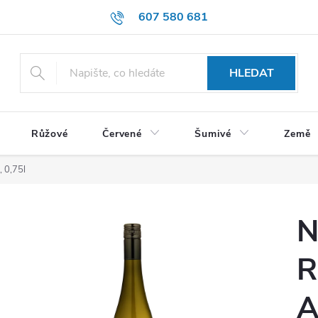
607 580 681
HLEDAT
Růžové
Červené
Šumivé
Země
 0,75l
N
R
A