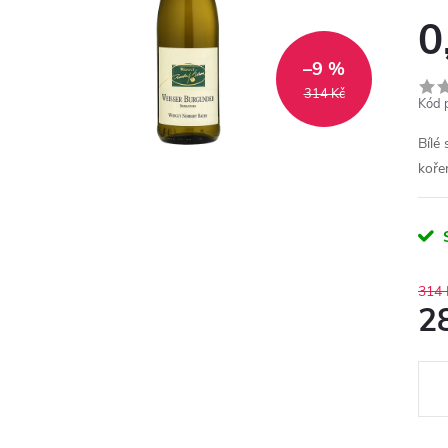
0
–9 %
314 Kč
Kód 
Bílé
koře
314 
2
Měr
cena