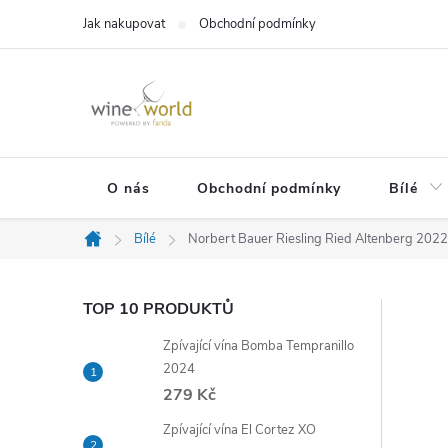
Přejít
Jak nakupovat
Obchodní podmínky
na
obsah
O nás
Obchodní podmínky
Bílé
Bílé
Norbert Bauer Riesling Ried Altenberg 2022,
Domů
P
TOP 10 PRODUKTŮ
Zpívající vína Bomba Tempranillo
o
2024
279 Kč
s
Zpívající vína El Cortez XO