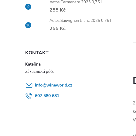
Aetos Carmenere 2023 0,75 l
e
255 Kč
l
Aetos Sauvignon Blanc 2025 0,75 l
255 Kč
KONTAKT
Kateřina
info
@
wineworld.cz
607 580 681
2
s
W