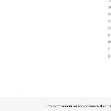
V
s
p
h
p
p
k
h
j
Z
Pro mimosoudní řešení spotřebitelského s