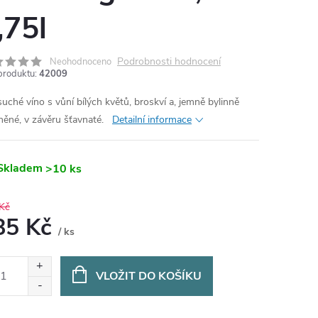
,75l
Podrobnosti hodnocení
Neohodnoceno
produktu:
42009
 suché víno s vůní bílých květů, broskví a, jemně bylinně
něné, v závěru šťavnaté.
Detailní informace
Skladem
>10 ks
Kč
85 Kč
/ ks
ná
:
VLOŽIT DO KOŠÍKU