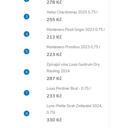
278 Kč
t
Aetos Chardonnay 2025 0,75 l
r
255 Kč
Montenero Pinot Grigio 2023 0,75 l
a
213 Kč
n
Montenero Primitivo 2023 0,75 l
223 Kč
n
Zpívající vína Louis Guntrum Dry
Riesling 2024
í
287 Kč
p
Louis Perdrier Brut - 0,75 l
233 Kč
a
Lynx-Petite Sirah Zinfandel 2024,
0,75l
n
330 Kč