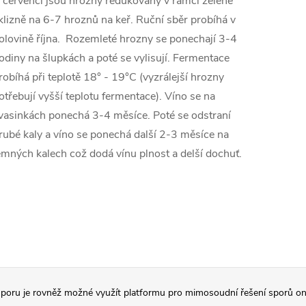
 červenci jsou hrozny redukovány v rámci zelené
klizně na 6-7 hroznů na keř. Ruční sběr probíhá v
olovině října. Rozemleté hrozny se ponechají 3-4
odiny na šlupkách a poté se vylisují. Fermentace
robíhá při teplotě 18° - 19°C (vyzrálejší hrozny
otřebují vyšší teplotu fermentace). Víno se na
vasinkách ponechá 3-4 měsíce. Poté se odstraní
rubé kaly a víno se ponechá další 2-3 měsíce na
emných kalech což dodá vínu plnost a delší dochuť.
poru je rovněž možné využít platformu pro mimosoudní řešení sporů on