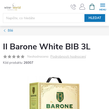
Přejít
NÁKUPNÍ
KOŠÍK
na
obsah
HLEDAT
Bílé
Il Barone White BIB 3L
Podrobnosti hodnocení
Neohodnoceno
Kód produktu:
26007