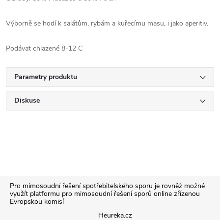
Výborně se hodí k salátům, rybám a kuřecímu masu, i jako aperitiv.
Podávat chlazené 8-12 C
Parametry produktu
Diskuse
Z
Pro mimosoudní řešení spotřebitelského sporu je rovněž možné
využít platformu pro mimosoudní řešení sporů online zřízenou
Evropskou komisí
á
Heureka.cz